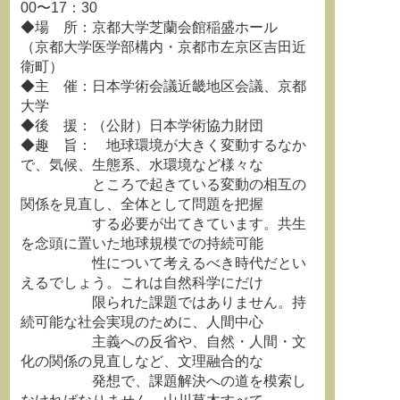
00〜17：30
◆場 所：京都大学芝蘭会館稲盛ホール
（京都大学医学部構内・京都市左京区吉田近
衛町）
◆主 催：日本学術会議近畿地区会議、京都
大学
◆後 援：（公財）日本学術協力財団
◆趣 旨： 地球環境が大きく変動するなか
で、気候、生態系、水環境など様々な
ところで起きている変動の相互の
関係を見直し、全体として問題を把握
する必要が出てきています。共生
を念頭に置いた地球規模での持続可能
性について考えるべき時代だとい
えるでしょう。これは自然科学にだけ
限られた課題ではありません。持
続可能な社会実現のために、人間中心
主義への反省や、自然・人間・文
化の関係の見直しなど、文理融合的な
発想で、課題解決への道を模索し