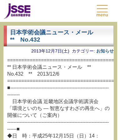
日本学術会議ニュース・メール
** No.432
2013年12月7日(土) カテゴリー:
お知らせ
===============================================
** 日本学術会議ニュース・メール **
No.432 ** 2013/12/6
===============================================
■---------------------------------------------------------------
--------
日本学術会議 近畿地区会議学術講演会
「環境といのち ― 智恵なすわざの再生へ」の
開催について（ご案内）
-----------------------------------------------------------------
------■
◆日 時：平成25年12月15日（日）14：