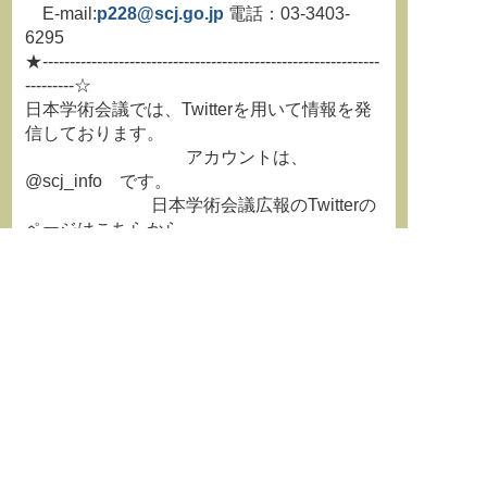
E-mail:
p228@scj.go.jp
電話：03-3403-
6295
★--------------------------------------------------------------
---------☆
日本学術会議では、Twitterを用いて情報を発
信しております。
アカウントは、
@scj_info です。
日本学術会議広報のTwitterの
ページはこちらから
http://twitter.com/sc
j_info
☆--------------------------------------------------------------
---------★
**********************************************************************
学術情報誌『学術の動向』最新
号はこちらから
http://www.h4.dion.ne.jp/~jssf/text/do
ukousp/index.html
**********************************************************************