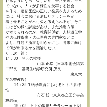
れるようになって久しいが、未だ実現に至っ
ていない。人々が多様性を受容する社会
を作り、遺伝医療の正しい発展を支えるため
には、社会における遺伝リテラシーを定
着させることが不可欠と考えられるが、そこ
にはどの様な課題があり、また推進方策
が考えられるのか、教育関係者、人類遺伝学
や遺伝性疾患・遺伝医療の専門家などに
より、課題の所在を明らかにし、将来に向け
て何が出来るかを議論したい。
６．次 第：
14：30 開会の挨拶
山本 正幸（日本学術会議第
二部長、 基礎生物学研究所 所長、
東京大
学名誉教授）
14：35 生物学教育におけるヒトの多様
性
市石 博（東京都立国分寺高
校教諭）
15：05 ヒトの遺伝リテラシー向上を目