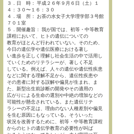
３．日 時： 平成２６年９月６日（土）１
４：３０〜１６：３０
４．場 所： お茶の水女子大学理学部３号館
７０１室
５．開催趣旨： 我が国では、初等・中等教育
課程において、ヒトの遺伝についての
教育がほとんど行われていない。そのため、
今日の遺伝学や遺伝医療における著し
い進歩を正しく理解し社会生活の中で活用し
ていくためのリテラシーが、著しく不足
している。例えば、人々の遺伝や遺伝性疾患
などに関する理解不足から、遺伝性疾患や
その患者に対する誤解や偏見が生まれ、ま
た、新型出生前診断の開発やその適用の
広がりによる生命の選別や中絶の増加などの
可能性が懸念されている。また遺伝リテ
ラシーの不足は、理由のない人種差別や偏見
を生む原因にもなっている。そういった
状況を改善するために、初等・中等教育課程
からのヒトの遺伝学教育の必要性が叫ば