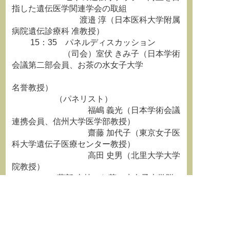
指した遺伝医学関連学会の取組
渡邉 淳（日本医科大学附属
病院遺伝診療科 准教授）
15：35 パネルディスカッション
（司会）室伏 きみ子（日本学術
会議第二部会員、お茶の水女子大学
名誉教授）
（パネリスト）
福嶋 義光（日本学術会議
連携会員、信州大学医学部教授）
齋藤 加代子（東京女子医
科大学遺伝子医療センター教授）
高田 史男（北里大学大学
院教授）
薗部 幸枝（お茶の水女子大学附
属中学校教諭）
16：30 閉会
７．参加申し込み
受付 FAX：03-5978-5362 （お茶の