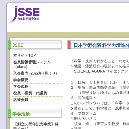
日本学術会議 科学力増進
JSSE
本サイトTOP
【科学・技術でわかること、わからな
会員情報管理システム
〜地震・津波研究の現状とその進
（clara）
（SCIENCE AGORA サイエンス
入会案内 (2022年7月より)
学会概要
１．日時：１１月９日（日） １５
学会規程
２．場所：東京国際交流館 ４階
（最寄り駅：ゆりかもめ 船の科
役員・委員・代議員
３．開催趣旨：
名誉会員
このシンポジウムでは、「科学・
を目的として、科学者と一般参加
４．プログラム
学会活動
＊開会あいさつ
須藤 靖 （東京大学教授、日
【創立50周年記念事業】特
設ページ
＊講演