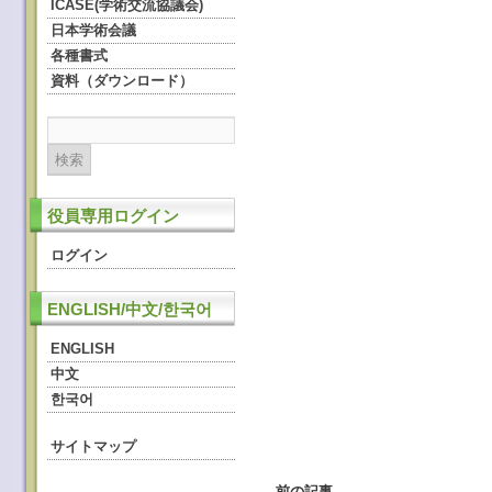
ICASE(学術交流協議会)
日本学術会議
各種書式
資料（ダウンロード）
役員専用ログイン
ログイン
ENGLISH/中文/한국어
ENGLISH
中文
한국어
サイトマップ
←
前の記事