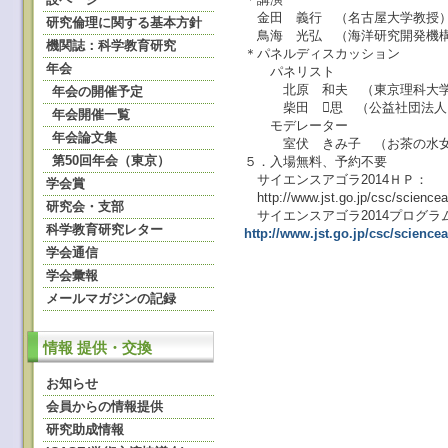
金田 義行 （名古屋大学教授
研究倫理に関する基本方針
鳥海 光弘 （海洋研究開発機
機関誌：科学教育研究
＊パネルディスカッション
年会
パネリスト
北原 和夫 （東京理科大学
年会の開催予定
柴田 思 （公益社団法人日
年会開催一覧
モデレーター
年会論文集
室伏 きみ子 （お茶の水女子
第50回年会（東京）
５．入場無料、予約不要
サイエンスアゴラ2014ＨＰ：
学会賞
http://www.jst.go.jp/csc/sciencea
研究会・支部
サイエンスアゴラ2014プログラム
科学教育研究レター
http://www.jst.go.jp/csc/scienc
学会通信
学会彙報
メールマガジンの記録
情報 提供・交換
お知らせ
会員からの情報提供
研究助成情報