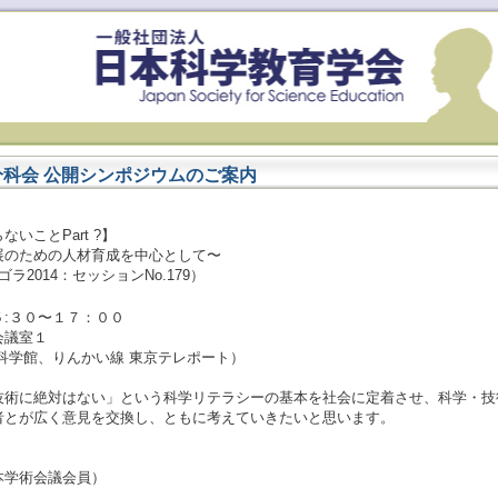
分科会 公開シンポジウムのご案内
いことPart ?】
展のための人材育成を中心として〜
アゴラ2014：セッションNo.179）
:３０〜１７：００
会議室１
学館、りんかい線 東京テレポート）
技術に絶対はない」という科学リテラシーの基本を社会に定着させ、科学・技
者とが広く意見を交換し、ともに考えていきたいと思います。
本学術会議会員）