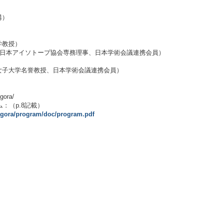
）
構）
教授）
本アイソトープ協会専務理事、日本学術会議連携会員）
大学名誉教授、日本学術会議連携会員）
gora/
：（p.8記載）
eagora/program/doc/program.pdf