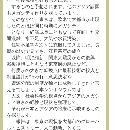
れ、今後規模も数も急速に増加
するものと予想されます。他のアジア諸国
もメガシティ作りを競っています。
そのなかで、東京は、欧米で大都市が出現
したのとほぼ同じ時期にメガシティ
となり、経済成長にともなって直面した交
通混雑、水不足、大気や水質汚染、
住宅不足等を次々に克服してきました。長
期の歴史で見ても、江戸幕府の成立
以降、明治維新、関東大震災からの復興、
戦後復興にともなう東京府の廃止など、
何度かの大きな転換点に最新技術の投入と
制度設計が行われ、意思決定や
資源分配の制度が徐々に成熟してきたと言
えるでしょう。本シンポジウムでは、
人文・社会科学の視点からアジアのメガシ
ティ東京の経験と現状を整理して、
それが日本とアジアの将来に示唆するもの
を探ります。
報告は、東京の現状を大都市のグローバ
ル・ヒストリー、人口動態、とくに