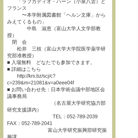
「ラフカディオ・ハーン（小泉八雲）と
フランス
〜本学附属図書館「ヘルン文庫」から
みえてくるもの」
中島 淑恵（富山大学人文学部教
授）
閉 会
松井 三枝（富山大学大学院医学薬学研
究部准教授）
■ 入場無料 どなたでも参加できます。
■ 詳細はこちら
http://krs.bz/scj/c?
c=239&m=21081&v=a0eee04f
■ お問い合わせ先：日本学術会議中部地区会
議事務局
（名古屋大学研究協力部
研究支援課内）
TEL：052-789-2039
FAX：052-789-2041
富山大学研究振興部研究振
興課