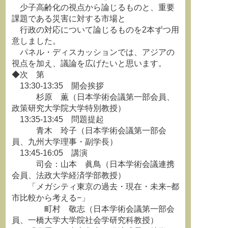
少子高齢化の視点から論じるものと、重要
課題である災害に対する市場と
行政の対応について論じるものを2本ずつ用
意しました。
パネル・ディスカッションでは、アジアの
視点を加え、議論を広げたいと思います。
◆次 第
13:30-13:35 開会挨拶
杉原 薫（日本学術会議第一部会員、
政策研究大学院大学特別教授）
13:35-13:45 問題提起
青木 玲子（日本学術会議第一部会
員、九州大学理事・副学長）
13:45-16:05 講演
司会：山本 眞鳥（日本学術会議連携
会員、法政大学経済学部教授）
「メガシティ東京の過去・現在・未来−都
市比較から考える−」
町村 敬志（日本学術会議第一部会
員、一橋大学大学院社会学研究科教授）