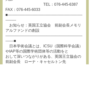
TEL：076-445-6387
FAX：076-445-6033
■---------------------------------------------------------------
---------
お知らせ：英国王立協会 前副会長メモリ
アルファンドの創設
-----------------------------------------------------------------
-------■
日本学術会議とは、ICSU（国際科学会議）
やIAP等の国際学術団体等の活動をと
おして深いつながりがある、英国王立協会の
前副会長 ローナ・キャセルトン先
生のメモリアルファンド創設のお知らせが届
きました。
ご関心がおありの方は、以下のサイトにて
詳細をご覧頂けます：
http://krs.bz/scj/c?
c=240&m=21081&v=f1ad98d0
連絡先：Dr Jo Ashbourn
Senior Tutor & Tutor for