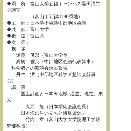
◆場 所：富山大学五福キャンパス黒田講堂
会議室
（富山市五福3190番地）
◆主 催：日本学術会議中部地区会議
◆共 催：富山大学
◆後 援：富山県
◆次 第：
挨 拶
遠藤 俊郎（富山大学長）
高橋 雅英（中部地区会議代表幹事）
科学者との懇談会活動報告
丹生 潔（中部地区科学者懇談会幹事
長）
講 演
「国土計画と日本海地域−過去、現在、未
来」
大西 隆（日本学術会議会長）
「日本海の生い立ちと海底資源」
竹内 章（富山大学大学院理工学研
究部教授）