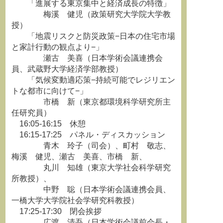
「進展する東京集中と経済成長の特徴」
梅溪 健児（政策研究大学院大学教
授）
「地震リスクと防災政策−日本の住宅市場
と家計行動の観点より−」
瀬古 美喜（日本学術会議連携会
員、武蔵野大学経済学部教授）
「気候変動適応策−持続可能でレジリエン
トな都市に向けて−」
市橋 新（東京都環境科学研究所主
任研究員）
16:05-16:15 休憩
16:15-17:25 パネル・ディスカッション
青木 玲子（司会）、町村 敬志、
梅溪 健児、瀬古 美喜、市橋 新、
丸川 知雄（東京大学社会科学研究
所教授）、
中野 聡（日本学術会議連携会員、
一橋大学大学院社会学研究科教授）
17:25-17:30 閉会挨拶
広渡 清吾（日本学術会議前会長・