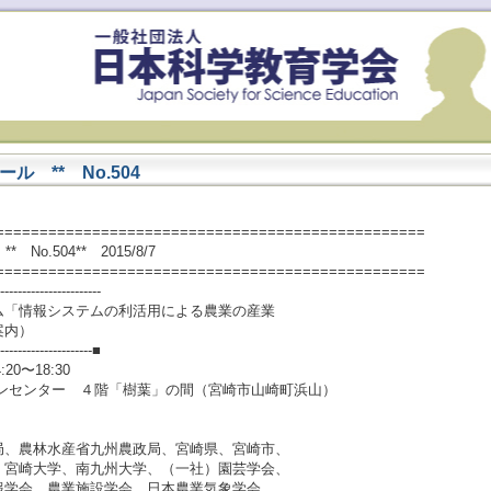
 ** No.504
=================================================
o.504** 2015/8/7
=================================================
-----------------------
「情報システムの利活用による農業の産業
案内）
----------------------■
0〜18:30
ョンセンター ４階「樹葉」の間（宮崎市山崎町浜山）
局、農林水産省九州農政局、宮崎県、宮崎市、
崎大学、南九州大学、（一社）園芸学会、
会、農業施設学会、日本農業気象学会、