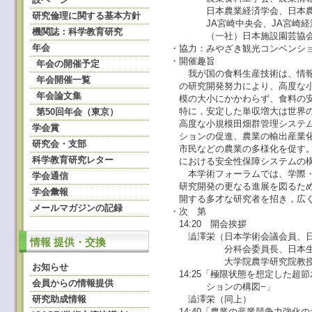
日本農業経済学会、日本農業
研究倫理に関する基本方針
JA宮崎中央会、JA宮崎経済
機関誌：科学教育研究
（一社）日本施設園芸協
年会
・協力：みやざき観光コンベンシ
・開催趣旨
年会の開催予定
我が国の食料生産技術は、情報
年会開催一覧
の研究開発努力により、高度な小
年会論文集
模の大小にかかわらず、食料の安
特に，安定した単収増大は世界の
第50回年会（東京）
高度な小規模田畑群管理システム
学会賞
ションの促進、農業の輸出産業化
研究会・支部
市民などの農業の多様化を促す。
科学教育研究レター
における安全性保障システムの構
本学術フォーラムでは、学際・
学会通信
研究開発の更なる進展を図るため
学会彙報
開する多才な研究者を招き，広く
メールマガジンの記録
・次 第
14:20 開会挨拶
澁澤栄（日本学術会議会員、日
情報 提供・交換
分科会委員長、日本生物環境
大学院農学研究院教授
お知らせ
14:25「極限状態を想定した超
会員からの情報提供
ションの構図−」
研究助成情報
澁澤栄（同上）
14:40「農業の産業競争力強化