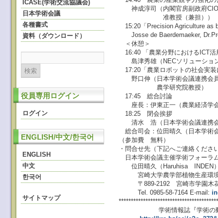
ICASE(学術交流協議会)
神成淳司（内閣官房副政府CIO
日本学術会議
准教授（兼担））
各種書式
15:20「Precision Agriculture as ba
Josse de Baerdemaeker, Dr.Prof. 
資料（ダウンロード）
＜休憩＞
16:40 「農業分野におけるICT
島津秀雄（NECソリューション
17:20「農業ロボットの社会実
野口伸（日本学術会議連携会員
農学研究院教授）
役員専用ログイン
17:45 総合討論
座長：伊東正一（農業経済学会
ログイン
18:25 閉会挨拶
清水 浩（日本学術会議連携会
総合司会：位田晴久（日本学術会
ENGLISH/中文/한국어
（参加費 無料）
・問合せ先（下記へご連絡くださ
ENGLISH
日本学術会議主催学術フォーラ
中文
位田晴久（Haruhisa INDEN
宮崎大学農学部植物生産環境
한국어
〒889-2192 宮崎市学園木花
Tel. 0985-58-7164 E-mail:
i
サイトマップ
****************************************
学術情報誌『学術の動向』