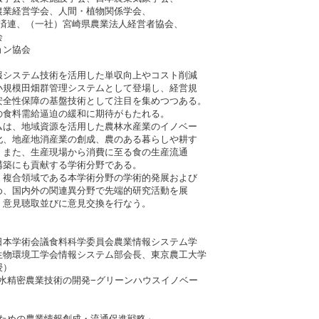
経営学会、人間・植物関係学会、
連、（一社）宮崎県農業法人経営者協会、
会
ョン協会
システム技術を活用した単収向上やコスト削減
規模田畑群管理システムとして登場し、経営規
全性保障の基盤技術として注目を集めつつある。
食料需給逼迫の緩和に期待がもたれる。
は、地域資源を活用した農林水産業のイノベー
、地産地消産業の創成、農のある暮らしや耕す
また、生産現場から消費に至る食の生産流通
築にも貢献する学術分野である。
複合領域である本学術分野の学術的発展および
、国内外の関連異分野で先端的研究活動を展
意見聴取並びに意見交換を行なう。
本学術会議食料科学委員会農業情報システム学
工学会情報システム部会長、東京農工大学
）
節水精密農業技術の開発−グリーンハウスイノベー
のための農業情報創成・流通促進戦略」