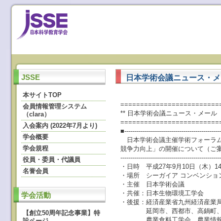
日本学術会議ニュース・メール
JSSE
本サイトTOP
=========================
会員情報管理システム
** 日本学術会議ニュース・メール ** N
（clara）
=========================
入会案内 (2022年7月より)
■-------------------------------------------------
学会概要
日本学術会議主催学術フォーラム
学会規程
競争力向上」の開催について（ご
--------------------------------------------------
役員・委員・代議員
・日時 平成27年9月10日（木）14:2
名誉会員
・場所 シーガイア コンベンシ
・主催 日本学術会議
・共催：日本生物環境工学会
学会活動
・後援：経済産業省九州経済産業
延岡市、西都市、高鍋町、宮
【創立50周年記念事業】特
農業食料工学会、農業情報学
設ページ