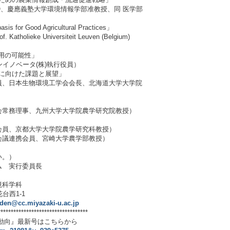
、慶應義塾大学環境情報学部准教授、同 医学部
sis for Good Agricultural Practices」
Katholieke Universiteit Leuven (Belgium)
活用の可能性」
イノベータ(株)執行役員）
装に向けた課題と展望」
、日本生物環境工学会会長、北海道大学大学院
常務理事、九州大学大学院農学研究院教授）
員、京都大学大学院農学研究科教授）
議連携会員、宮崎大学農学部教授）
い。）
ム 実行委員長
）
科学科
台西1-1
nden@cc.miyazaki-u.ac.jp
***********************************
最新号はこちらから