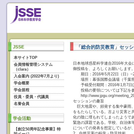
「総合的防災教育」セッシ
JSSE
本サイトTOP
日本地球惑星科学連合2016年大
会員情報管理システム
御投稿を、よろしくお願いします
（clara）
期日：2016年5月22日（日）−
入会案内 (2022年7月より)
場所：幕張国際会議場（千葉
学会概要
予稿受付期間：2016年1月7日(木)～
学会規程
投稿の要領については下記を参
http://www.jpgu.org/meeting_20
役員・委員・代議員
セッションの趣旨
名誉会員
巨大地震や、頻発する集中豪雨、
をもたらしている。古より災害と
化の陰に埋もれてしまったようで
学会活動
緊急の課題である。学校、自治体
についての発表を想定しているが
【創立50周年記念事業】特
? 自然災害の科学・防災技術
設ページ