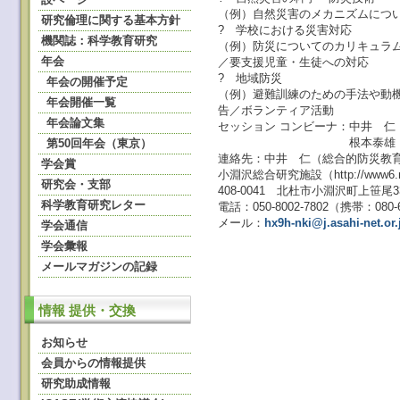
（例）自然災害のメカニズムにつ
研究倫理に関する基本方針
? 学校における災害対応
機関誌：科学教育研究
（例）防災についてのカリキュラ
年会
／要支援児童・生徒への対応
? 地域防災
年会の開催予定
（例）避難訓練のための手法や動
年会開催一覧
告／ボランティア活動
年会論文集
セッション コンビーナ：中井 
根本泰雄（桜美
第50回年会（東京）
連絡先：中井 仁（総合的防災教
学会賞
小淵沢総合研究施設（http://www6.nns.n
研究会・支部
408-0041 北杜市小淵沢町上笹尾333
科学教育研究レター
電話：050-8002-7802（携帯：080-6
メール：
hx9h-nki@j.asahi-net.or.
学会通信
学会彙報
メールマガジンの記録
情報 提供・交換
お知らせ
会員からの情報提供
研究助成情報