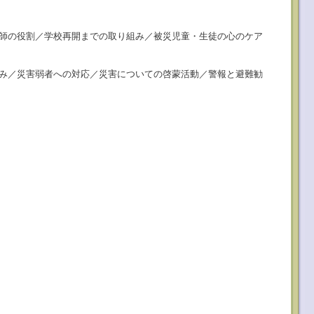
師の役割／学校再開までの取り組み／被災児童・生徒の心のケア
み／災害弱者への対応／災害についての啓蒙活動／警報と避難勧