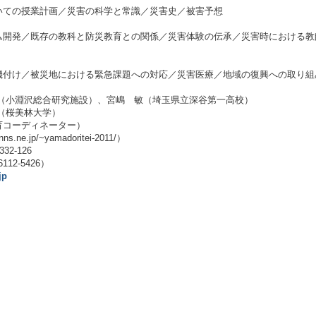
いての授業計画／災害の科学と常識／災害史／被害予想
ム開発／既存の教科と防災教育との関係／災害体験の伝承／災害時における教
機付け／被災地における緊急課題への対応／災害医療／地域の復興への取り組
仁（小淵沢総合研究施設）、宮嶋 敏（埼玉県立深谷第一高校）
林大学）
育コーディネーター）
e.jp/~yamadoritei-2011/）
2-126
112-5426）
jp