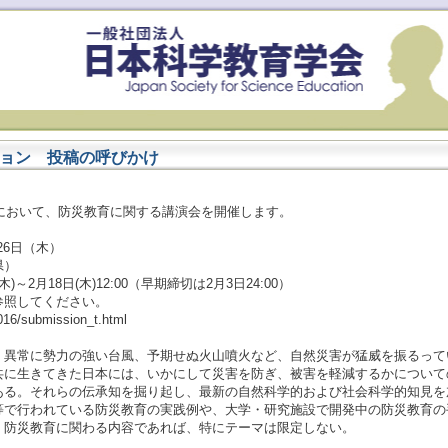
ョン 投稿の呼びかけ
会において、防災教育に関する講演会を開催します。
。
26日（木）
県）
2月18日(木)12:00（早期締切は2月3日24:00）
照してください。
16/submission_t.html
異常に勢力の強い台風、予期せぬ火山噴火など、自然災害が猛威を振るって
共に生きてきた日本には、いかにして災害を防ぎ、被害を軽減するかについて
ある。それらの伝承知を掘り起し、最新の自然科学的および社会科学的知見を
等で行われている防災教育の実践例や、大学・研究施設で開発中の防災教育の
、防災教育に関わる内容であれば、特にテーマは限定しない。