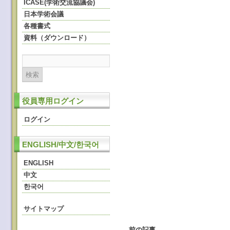
ICASE(学術交流協議会)
日本学術会議
各種書式
資料（ダウンロード）
役員専用ログイン
ログイン
ENGLISH/中文/한국어
ENGLISH
中文
한국어
サイトマップ
←
前の記事