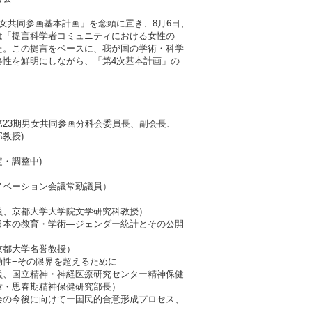
共同参画基本計画」を念頭に置き、8月6日、
「提言科学者コミュニティにおける女性の
。この提言をベースに、我が国の学術・科学
性を鮮明にしながら、「第4次基本計画」の
3期男女共同参画分科会委員長、副会長、
授)
・調整中)
ベーション会議常勤議員）
、京都大学大学院文学研究科教授）
本の教育・学術―ジェンダー統計とその公開
都大学名誉教授）
性−その限界を超えるために
、国立精神・神経医療研究センター精神保健
精神保健研究部長）
の今後に向けてー国民的合意形成プロセス、