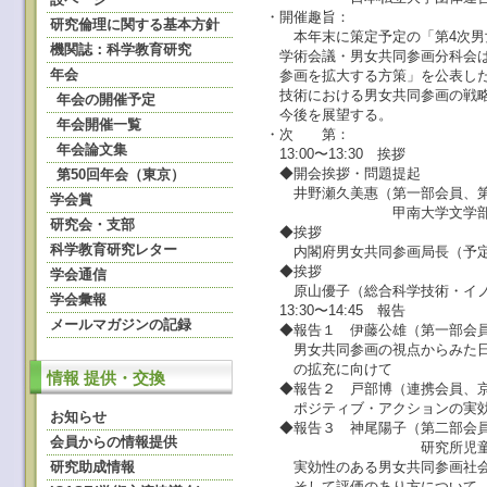
・開催趣旨：
研究倫理に関する基本方針
本年末に策定予定の「第4次男女
機関誌：科学教育研究
学術会議・男女共同参画分科会は
年会
参画を拡大する方策」を公表した
技術における男女共同参画の戦略
年会の開催予定
今後を展望する。
年会開催一覧
・次 第：
年会論文集
13:00〜13:30 挨拶
◆開会挨拶・問題提起
第50回年会（東京）
井野瀬久美惠（第一部会員、第2
学会賞
甲南大学文学部教
研究会・支部
◆挨拶
科学教育研究レター
内閣府男女共同参画局長（予定
◆挨拶
学会通信
原山優子（総合科学技術・イノ
学会彙報
13:30〜14:45 報告
メールマガジンの記録
◆報告１ 伊藤公雄（第一部会員
男女共同参画の視点からみた日
の拡充に向けて
情報 提供・交換
◆報告２ 戸部博（連携会員、京
ポジティブ・アクションの実効
お知らせ
◆報告３ 神尾陽子（第二部会員
会員からの情報提供
研究所児童・思春期
研究助成情報
実効性のある男女共同参画社会
そして評価のあり方について