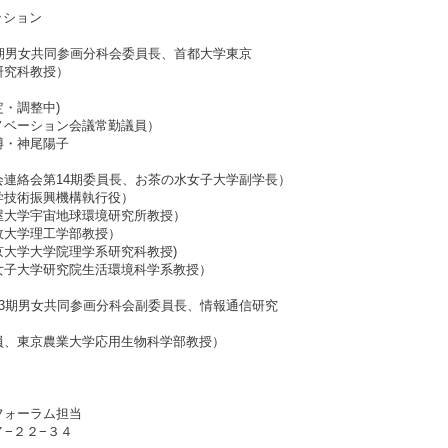
ッション
男女共同参画分科会委員長、首都大学東京
科教授）
・調整中)
ベーション会議常勤議員）
・神尾陽子
絡会第14期委員長、お茶の水女子大学副学長）
技術振興機構執行役）
大学宇宙地球環境研究所教授）
大学理工学部教授）
大学大学院理学系研究科教授)
子大学研究院生活環境科学系教授）
期男女共同参画分科会副委員長、情報通信研究
、東京農業大学応用生物科学部教授）
フォーラム担当
７−２２−３４