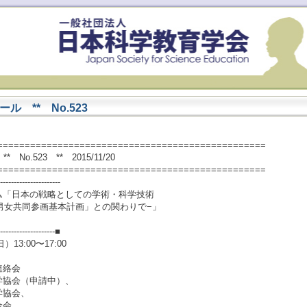
 ** No.523
=================================================
o.523 ** 2015/11/20
=================================================
----------------------
「日本の戦略としての学術・科学技術
男女共同参画基本計画」との関わりで−」
---------------------■
3:00〜17:00
連絡会
協会（申請中）、
協会、
会