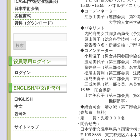
ICASE(学術交流協議会)
15:00〜16:55 パネルディスカ
日本学術会議
◆コーディネーター
各種書式
江原由美子（連携会員、第22期
大学院人文科学研究
資料（ダウンロード）
◆パネリスト
内閣府男女共同参画局長（予定
原山優子（総合科学技術・イノ
報告者３名：伊藤公雄・戸部博
◆コメンテーター
小川温子（男女共同参画学協会連
役員専用ログイン
渡辺美代子（第三部会員、科学
藤井良一（第三部会員、名古屋
ログイン
松尾由賀利（第三部会員、法政
塩見美喜子（第二部会員、東京
三成美保（第一部会員、奈良女
ENGLISH/中文/한국어
16:55 閉会挨拶
土井美和子（第三部会員、第23
ENGLISH
機構監事）
中文
◆総合司会 清水誠（第二部会員
（参加費 無料）
한국어
・定 員：先着３００名
・問合せ先：
サイトマップ
日本学術会議事務局企画課学術
〒106-8555 東京都港区六本木