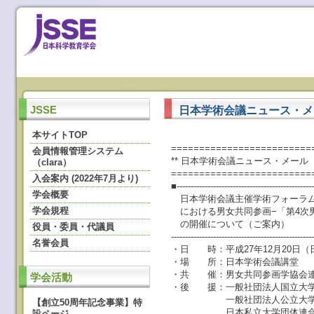
日本学術会議ニュース・メール
JSSE
本サイトTOP
=========================
会員情報管理システム
** 日本学術会議ニュース・メール ** N
（clara）
=========================
入会案内 (2022年7月より)
■-------------------------------------------------
学会概要
日本学術会議主催学術フォーラム
学会規程
における男女共同参画−「第4次
の開催について（ご案内）
役員・委員・代議員
--------------------------------------------------
名誉会員
・日 時：平成27年12月20日（日）1
・場 所：日本学術会議講堂
・共 催：男女共同参画学協会
学会活動
・後 援：一般社団法人国立大学
一般社団法人公立大学
【創立50周年記念事業】特
日本私立大学団体連合
設ページ