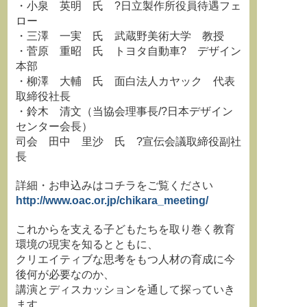
・小泉 英明 氏 ?日立製作所役員待遇フェ
ロー
・三澤 一実 氏 武蔵野美術大学 教授
・菅原 重昭 氏 トヨタ自動車? デザイン
本部
・柳澤 大輔 氏 面白法人カヤック 代表
取締役社長
・鈴木 清文（当協会理事長/?日本デザイン
センター会長）
司会 田中 里沙 氏 ?宣伝会議取締役副社
長
詳細・お申込みはコチラをご覧ください
http://www.oac.or.jp/chikara_meeting/
これからを支える子どもたちを取り巻く教育
環境の現実を知るとともに、
クリエイティブな思考をもつ人材の育成に今
後何が必要なのか、
講演とディスカッションを通して探っていき
ます。