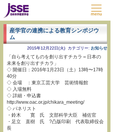
産学官の連携による教育シンポジウ
ム
2015年12月22日(火) カテゴリー:
お知らせ
「自ら考えてものを創り出すチカラ＝日本の
未来を創り出すチカラ」
◇ 開催日：2016年1月23日（土）13時〜17時
40分
◇ 会場 ：東京工芸大学 芸術情報館
◇ 入場無料
◇ 詳細・申込書
http://www.oac.or.jp/chikara_meeting/
◇ パネリスト
・鈴木 寛 氏 文部科学大臣 補佐官
・足立 直樹 氏 ?凸版印刷 代表取締役会
長