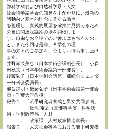
現場に如何に反映させるのかをテーマに、文
部科学省および自然科学系・人文
社会科学諸学会の知見を手がかりに、最新の
諸動向と基本的理念に関する論点
を整理し、実践的展望を確実に見据えるため
の自由闊達な議論の場を開催しま
す。自由なお立場でのご参加はもちろんのこ
と、また今回は是非、各学会の理
事の方々のご参加を、心よりお待ち申し上げ
ます。
井野瀬久美恵（日本学術会議副会長）、小森
田秋夫（日本学術会議第一部部長）、
後藤弘子（日本学術会議第一部総合ジェンダ
ー分科会委員長）
趣旨説明：後藤弘子（日本学術会議第一部会
員・千葉大学教授）
報告１ 「若手研究者養成と男女共同参画」
唐沢 裕之（文部科学省 科学技
術・学術政策局 人材
政策課 人材政策推進室長）
報告２ 「人文社会科学における若手研究者