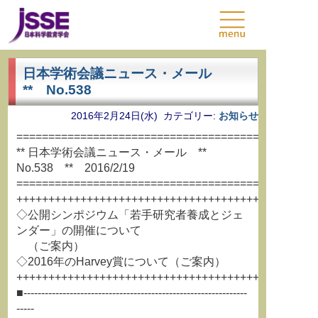
日本学術会議ニュース・メール
** No.538
2016年2月24日(水) カテゴリー:
お知らせ
===============================================
** 日本学術会議ニュース・メール **
No.538 ** 2016/2/19
===============================================
+++++++++++++++++++++++++++++++++++++++++++++++
◇公開シンポジウム「若手研究者養成とジェ
ンダー」の開催について
（ご案内）
◇2016年のHarvey賞について（ご案内）
+++++++++++++++++++++++++++++++++++++++++++++++
■---------------------------------------------------------------
-----