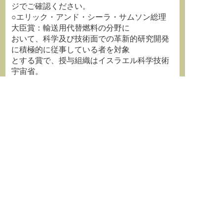
ジでご確認ください。
○エリック・アンド・シーラ・サムソン総理
大臣賞：輸送用代替燃料の分野に
おいて、科学及び技術面での革新的研究開発
に積極的に従事している者を対象
とする賞で、授与組織はイスラエル科学技術
宇宙省。
〆切は2016年5月15日
(公式ウェブサイト、もしくは
pazb@most.g
ov.il
より応募)。
http://most.gov.il/English/pm%20prize/Page
s/default.aspx
★--------------------------------------------------------------
-----☆
日本学術会議では、Twitterを用いて情報を
発信しております。
アカウントは、
@scj_info です。
日本学術会議広報のTwitterの
ページはこちらから