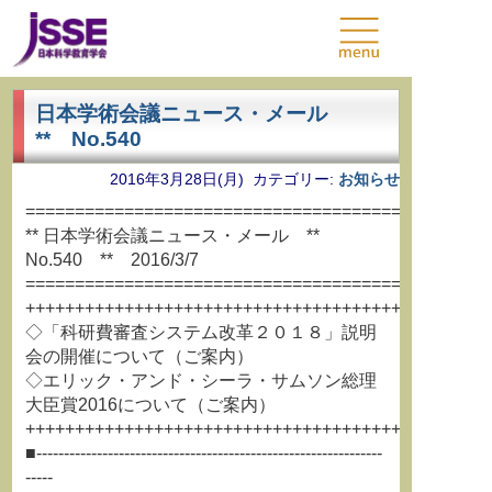
日本学術会議ニュース・メール
** No.540
2016年3月28日(月) カテゴリー:
お知らせ
===============================================
** 日本学術会議ニュース・メール **
No.540 ** 2016/3/7
===============================================
+++++++++++++++++++++++++++++++++++++++++++++++
◇「科研費審査システム改革２０１８」説明
会の開催について（ご案内）
◇エリック・アンド・シーラ・サムソン総理
大臣賞2016について（ご案内）
+++++++++++++++++++++++++++++++++++++++++++++++
■---------------------------------------------------------------
-----