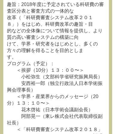
趣旨：2018年度に予定されている科研費の審
査区分表と審査方式の一体的な
改革（「科研費審査システム改革２０１
８」）をはじめ、科研費改革の趣旨・目
的などの全体像について情報を提供し、より
質の高い審査システムの構築に向
けて、学界・研究者をはじめとし、多くの
方々の理解を得ることを目的としま
す。
プログラム（予定）：
＜挨拶（10分）１３：００〜＞
小松弥生（文部科学省研究振興局長）
安西裕一郎（独立行政法人日本学術振
興会理事長）
＜学界・産業界からのメッセージ（20
分）１３：１０〜＞
花木啓祐（日本学術会議副会長）
阿部晃一（東レ株式会社代表取締役副
社長）
＜「科研費審査システム改革２０１８」