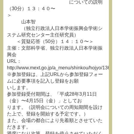
についての説明
（30分）１３：４０〜
＞
山本智
（独立行政法人日本学術振興会学術シ
ステム研究センター主任研究員）
＜質疑応答（50分）１４：１０〜＞
主催：文部科学省、独立行政法人日本学術振
興会
URL：
http://www.mext.go.jp/a_menu/shinkou/hojyo/1367693.htm
※参加登録は、上記URLから参加登録フォー
ムに必要事項を記入し登録をお願
いします。
参加登録受付期間は、「平成28年3月11日
（金）〜4月15日（金）」としてお
ります。（説明会についての周知期間を設け
た上で、登録を開始する予定です。）
また、会場の都合により先着順とさせていた
だきます。
満席になり次第、登録を停止させていただく