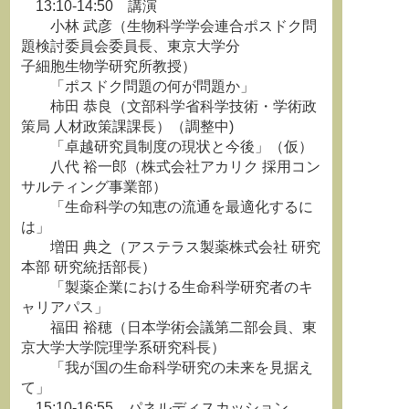
13:10-14:50 講演
小林 武彦（生物科学学会連合ポスドク問
題検討委員会委員長、東京大学分
子細胞生物学研究所教授）
「ポスドク問題の何が問題か」
柿田 恭良（文部科学省科学技術・学術政
策局 人材政策課課長）（調整中)
「卓越研究員制度の現状と今後」（仮）
八代 裕一郎（株式会社アカリク 採用コン
サルティング事業部）
「生命科学の知恵の流通を最適化するに
は」
増田 典之（アステラス製薬株式会社 研究
本部 研究統括部長）
「製薬企業における生命科学研究者のキ
ャリアパス」
福田 裕穂（日本学術会議第二部会員、東
京大学大学院理学系研究科長）
「我が国の生命科学研究の未来を見据え
て」
15:10-16:55 パネルディスカッション