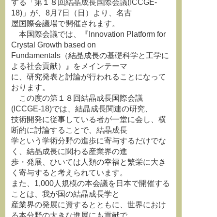
する「第１８回結晶成長国際会議(ICCGE-
18)」が、8月7日（日）より、名古
屋国際会議場で開催されます。
本国際会議では、『Innovation Platform for
Crystal Growth based on
Fundamentals（結晶成長の基礎科学と工学に
よる社会貢献）』をメインテーマ
に、研究発表と討論が行われることになって
おります。
この度の第１８回結晶成長国際会議
(ICCGE-18)では、結晶成長関連の研究、
技術開発に従事している者が一堂に会し、横
断的に討論することで、結晶成長
学という学術分野の進歩に寄与するだけでな
く、結晶成長に関わる産業界の進
歩・発展、ひいては人類の幸福と繁栄に大き
く寄与すると考えられています。
また、1,000人規模の本会議を日本で開催する
ことは、我が国の結晶成長学と
産業界の発展に資するとともに、世界におけ
る本分野の大きな進展にも貢献で