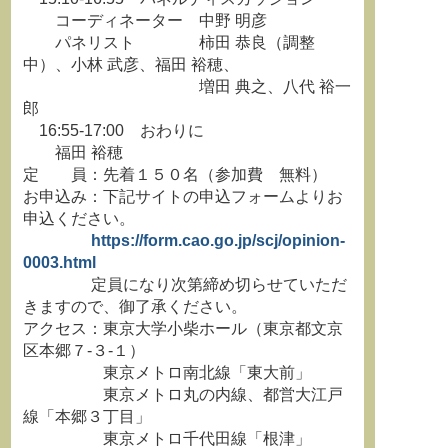
コーディネーター 中野 明彦
パネリスト 柿田 恭良（調整
中）、小林 武彦、福田 裕穂、
増田 典之、八代 裕一
郎
16:55-17:00 おわりに
福田 裕穂
定 員：先着１５０名（参加費 無料）
お申込み：下記サイトの申込フォームよりお
申込ください。
https://form.cao.go.jp/scj/opinion-
0003.html
定員になり次第締め切らせていただ
きますので、御了承ください。
アクセス：東京大学小柴ホール（東京都文京
区本郷７-３-１）
東京メトロ南北線「東大前」
東京メトロ丸の内線、都営大江戸
線「本郷３丁目」
東京メトロ千代田線「根津」