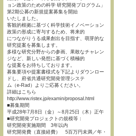
ョン政策のための科学 研究開発プログラム」
第2期公募の新規提案募集を開始
いたしました。
客観的根拠に基づく科学技術イノベーション
政策の形成に寄与するため、将来的
につながりうる成果創出を目指す、萌芽的な
研究提案を募集します。
多様な研究分野からの参画、果敢なチャレン
ジなど、新しい発想に基づく積極的
な提案をお待ちしております。
募集要項や提案書様式を下記よりダウンロー
ドし、府省共通研究開発管理システ
ム（e-Rad）よりご応募ください。
詳細はこちら
http://www.ristex.jp/examin/proposal.html
■募集期間
平成28年7月8日（金）～8月25日（木）正午
■研究開発プロジェクトの規模等：
研究開発実施期間 3年以内
研究開発費（直接経費） 5百万円未満／年・