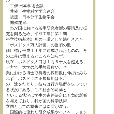
ル
・主催:日本学術会議
・共催：生物科学学会連合
・後援：日本分子生物学会
・開催趣旨:
わが国における若手研究者層の要請及び拡
充を図るため、平成７年に第１期
科学技術基本計画の一環として施行された
「ポスドク１万人計画」の当初の数
値目標は平成１１年に達成されたものの、そ
の上昇は留まるところを知らず、
現在、ポスドク人口は１万６千人を超える。
一方で、大学の若手教員数や、企
業における博士取得者の採用数に伸びはみら
れず、ポスドクの正規雇用は不足
の一途をたどり、彼らは行き場所を失ってい
る状況にある。この社会的葛藤と
もいえる状況は学生の進路決定にも負の影響
を与えており、我が国の科学技術
立国としての将来には暗雲が漂う。
国際的に優れた研究成果やイノベーション