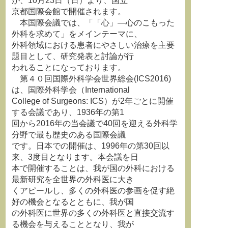
が、10月23日（日）より、国立
京都国際会館で開催されます。
本国際会議では、「「心」―心のこもった
外科を求めて」をメインテーマに、
外科領域における患者にやさしい治療を主要
題目として、研究発表と討論が行
われることになっております。
第４０回国際外科学会世界総会(ICS2016)
は、国際外科学会（International
College of Surgeons: ICS）が2年ごとに開催
する会議であり、1936年の第1
回から2016年の当会議で40回を迎える外科学
分野で最も歴史のある国際会議
です。日本での開催は、1996年の第30回以
来、3度目となります。本会議を日
本で開催することは、我が国の外科における
最新研究を全世界の外科医に大き
くアピールし、多くの外科医の参画を促す絶
好の機会となるとともに、我が国
の外科医に世界の多くの外科医と直接交流す
る機会を与えることとなり、我が