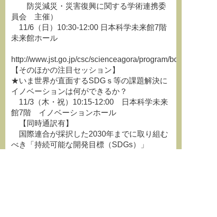
防災減災・災害復興に関する学術連携委
員会 主催）
11/6（日）10:30-12:00 日本科学未来館7階
未来館ホール
http://www.jst.go.jp/csc/scienceagora/program/booth/ab_120
【そのほかの注目セッション】
★いま世界が直面するSDGｓ等の課題解決に
イノベーションは何ができるか？
11/3（木・祝）10:15-12:00 日本科学未来
館7階 イノベーションホール
【同時通訳有】
国際連合が採択した2030年までに取り組む
べき「持続可能な開発目標（SDGs）」
では、貧困の撲滅や環境問題の解決等が掲げ
られていますが、その実現には
科学技術イノベーションが必要とされていま
す。
一方、社会と科学の関係を考える時、この
ような問題を、専門家だけではな