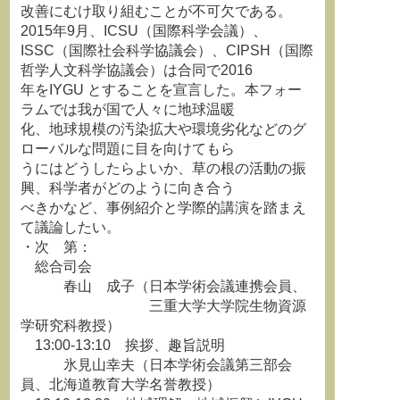
改善にむけ取り組むことが不可欠である。
2015年9月、ICSU（国際科学会議）、
ISSC（国際社会科学協議会）、CIPSH（国際
哲学人文科学協議会）は合同で2016
年をIYGU とすることを宣言した。本フォー
ラムでは我が国で人々に地球温暖
化、地球規模の汚染拡大や環境劣化などのグ
ローバルな問題に目を向けてもら
うにはどうしたらよいか、草の根の活動の振
興、科学者がどのように向き合う
べきかなど、事例紹介と学際的講演を踏まえ
て議論したい。
・次 第：
総合司会
春山 成子（日本学術会議連携会員、
三重大学大学院生物資源
学研究科教授）
13:00-13:10 挨拶、趣旨説明
氷見山幸夫（日本学術会議第三部会
員、北海道教育大学名誉教授）