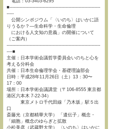
電話：03-3403-6295
■---------------------------------------------------------------
-----
公開シンポジウム「〈いのち〉はいかに語
りうるか？―生命科学・生命倫理
における人文知の意義」の開催について
（ご案内）
-----------------------------------------------------------------
----■
主催：日本学術会議哲学委員会いのちと心を
考える分科会
共催：日本生命倫理学会・基礎理論部会
日時：平成28年11月26日（土）13：30〜
17：00
場所：日本学術会議講堂（〒106-8555 東京都
港区六本木 7-22-34）
東京メトロ千代田線「乃木坂」駅５出
口
斎藤光（京都精華大学） 「遺伝子」概念・
「細胞」概念のゆらぎと拡散
小松美彦（武蔵野大学） 〈いのち〉はいかに