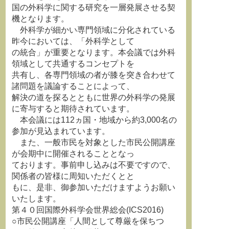
国の外科学に関する研究を一層発展させる契
機となります。
外科学が細かい専門領域に分化されている
昨今においては、「外科学として
の統合」が重要となります。本会議では外科
領域として共通するコンセプトを
共有し、各専門領域の者が膝を突き合わせて
諸問題を議論することによって、
解決の道を探るとともに世界の外科学の発展
に寄与すると期待されています。
本会議には112ヵ国・地域から約3,000名の
参加が見込まれています。
また、一般市民を対象とした市民公開講座
が会期中に開催されることとなっ
ております。事前申し込みは不要ですので、
関係者の皆様に周知いただくとと
もに、是非、御参加いただけますようお願い
いたします。
第４０回国際外科学会世界総会(ICS2016)
○市民公開講座「人間として尊厳を保ちつ