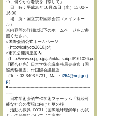
つ、健やかな老後を目指して」
日 時：平成28年10月26日（水）13:00〜
16:00
場 所：国立京都国際会館（メインホー
ル）
※内容等の詳細は以下のホームページをご参
照ください。
○国際会議公式ホームページ
（http://icskyoto2016.jp/）
○市民公開講座案内
（http://www.scj.go.jp/ja/int/kaisai/pdf/161026.pdf）
【問合せ先】日本学術会議事務局参事官（国
際業務担当）付国際会議担当
（Tel：03-3403-5731、Mail：
i254@scj.go.j
p
）
■---------------------------------------------------------------
-----
日本学術会議主催学術フォーラム「持続可
能な社会の実現に向けた草の根
活動の振興−IYGU（国際地球理解年）の試
み」の開催について（ご案内）