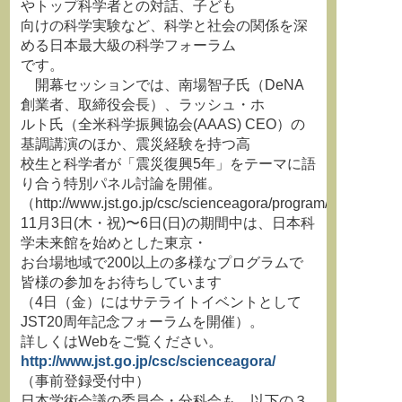
やトップ科学者との対話、子ども
向けの科学実験など、科学と社会の関係を深
める日本最大級の科学フォーラム
です。
開幕セッションでは、南場智子氏（DeNA
創業者、取締役会長）、ラッシュ・ホ
ルト氏（全米科学振興協会(AAAS) CEO）の
基調講演のほか、震災経験を持つ高
校生と科学者が「震災復興5年」をテーマに語
り合う特別パネル討論を開催。
（http://www.jst.go.jp/csc/scienceagora/program/session/f
11月3日(木・祝)〜6日(日)の期間中は、日本科
学未来館を始めとした東京・
お台場地域で200以上の多様なプログラムで
皆様の参加をお待ちしています
（4日（金）にはサテライトイベントとして
JST20周年記念フォーラムを開催）。
詳しくはWebをご覧ください。
http://www.jst.go.jp/csc/scienceagora/
（事前登録受付中）
日本学術会議の委員会・分科会も、以下の３