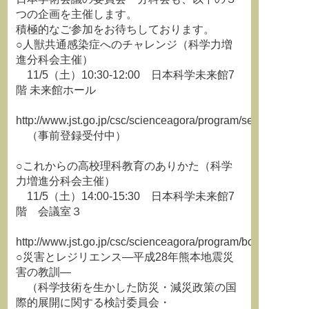
つの企画を主催します。
積極的なご参加をお待ちしております。
○人獣共通感染症へのチャレンジ（科学力増
進分科会主催）
11/5（土）10:30-12:00 日本科学未来館7
階 未来館ホール
http://www.jst.go.jp/csc/scienceagora/program/session/ab_1
（事前登録受付中）
○これからの高校理科教育のありかた（科学
力増進分科会主催）
11/5（土）14:00-15:30 日本科学未来館7
階 会議室３
http://www.jst.go.jp/csc/scienceagora/program/booth/ab_138
○災害とレジリエンス―平成28年熊本地震災
害の教訓―
（科学技術を生かした防災・減災政策の国
際的展開に関する検討委員会・