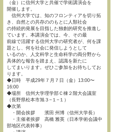
（金）に信州大学と共催で学術講演会を
開催します。
信州大学では、知のフロンティアを切り拓
き、自然との共存ののもとに人類社会
の持続的発展を目指した独創的研究を推進し
ています。本講演会では、今、その最
前線で活躍する信州大学の研究者が、何を課
題とし、何を社会に発信しようとして
いるのか、人文科学と生命科学の両分野から
具体的な報告を踏まえ、認識を新たに
してまいります。ぜひご参加をお待ちしてお
ります。
◆日時 平成29年７月７日（金）13:00〜
16:00
◆場所 信州大学理学部Ｃ棟２階大会議室
（長野県松本市旭３−１−１）
◆次第
・開会挨拶 濱田 州博（信州大学長）
・主催者挨拶 高橋 雅英（日本学術会議中
部地区代表幹事）