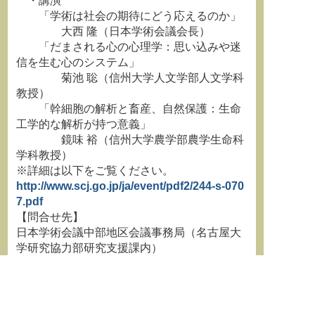
・講演
「学術は社会の期待にどう応えるのか」
大西 隆（日本学術会議会長）
「だまされる心の心理学：思い込みや迷
信を生む心のシステム」
菊池 聡（信州大学人文学部人文学科
教授）
「幹細胞の解析と畜産、自然保護：生命
工学的な解析が持つ意義」
鏡味 裕（信州大学農学部農学生命科
学科教授）
※詳細は以下をご覧ください。
http://www.scj.go.jp/ja/event/pdf2/244-s-070
7.pdf
【問合せ先】
日本学術会議中部地区会議事務局（名古屋大
学研究協力部研究支援課内）
TEL：052−789−2039
**********************************************************************
学術情報誌『学術の動向』最新
号はこちらから