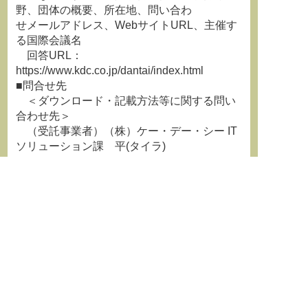
野、団体の概要、所在地、問い合わ
せメールアドレス、WebサイトURL、主催す
る国際会議名
回答URL：
https://www.kdc.co.jp/dantai/index.html
■問合せ先
＜ダウンロード・記載方法等に関する問い
合わせ先＞
（受託事業者）（株）ケー・デー・シー IT
ソリューション課 平(タイラ)
Mail：
dantai@kdc.co.jp
＜本依頼に関する問い合わせ先＞
観光庁国際観光課MICE推進室 松浦、朱
TEL:03-5253-8938
**********************************************************************
学術情報誌『学術の動向』最新
号はこちらから
http://jssf86.org/works1.html
**********************************************************************