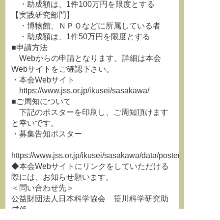
・助成額は、1件100万円を限度とする
【実践研究部門】
・博物館、ＮＰＯなどに所属している者
・助成額は、1件50万円を限度とする
■申請方法
Webからの申請となります。詳細は本会
Webサイトをご確認下さい。
・本会Webサイト
https://www.jss.or.jp/ikusei/sasakawa/
■ご周知について
下記のポスターを印刷し、ご周知頂けます
と幸いです。
・募集告知ポスター
https://www.jss.or.jp/ikusei/sasakawa/data/poster.pdf
◆本会Webサイトにリンクをしていただける
際には、お知らせ願います。
＜問い合わせ先＞
公益財団法人日本科学協会 笹川科学研究助
成係