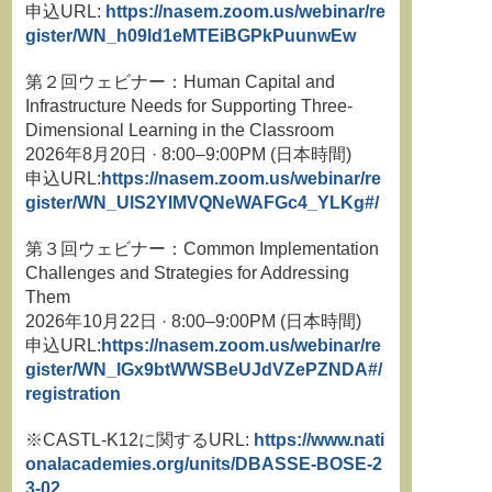
申込URL:
https://nasem.zoom.us/webinar/re
gister/WN_h09ld1eMTEiBGPkPuunwEw
第２回ウェビナー：Human Capital and
Infrastructure Needs for Supporting Three-
Dimensional Learning in the Classroom
2026年8月20日 · 8:00–9:00PM (日本時間)
申込URL:
https://nasem.zoom.us/webinar/re
gister/WN_UlS2YIMVQNeWAFGc4_YLKg#/
第３回ウェビナー：Common Implementation
Challenges and Strategies for Addressing
Them
2026年10月22日 · 8:00–9:00PM (日本時間)
申込URL:
https://nasem.zoom.us/webinar/re
gister/WN_lGx9btWWSBeUJdVZePZNDA#/
registration
※CASTL-K12に関するURL:
https://www.nati
onalacademies.org/units/DBASSE-BOSE-2
3-02