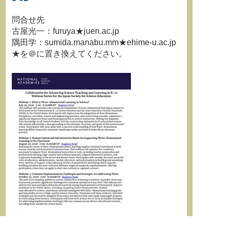
問合せ先
古屋光一：furuya★juen.ac.jp
隅田学：sumida.manabu.mm★ehime-u.ac.jp
★を＠に置き換えてください。