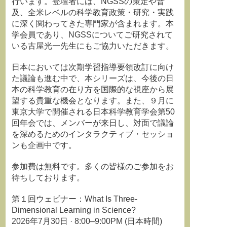
行います。登壇者には、NGSSの策定や普
及、全米レベルの科学教育政策・研究・実践
に深く関わってきた専門家が含まれます。本
学会員であり、NGSSについてご研究されて
いる古屋光一先生にもご協力いただきます。
日本においては次期学習指導要領改訂に向け
た議論も進む中で、本シリーズは、今後の日
本の科学教育の在り方を国際的な視座から展
望する貴重な機会となります。また、９月に
東京大学で開催される日本科学教育学会第50
回年会では、メンバーが来日し、対面で議論
を深めるためのインタラクティブ・セッショ
ンも企画中です。
参加費は無料です。多くの皆様のご参加をお
待ちしております。
第１回ウェビナー：What Is Three-
Dimensional Learning in Science?
2026年7月30日 · 8:00–9:00PM (日本時間)