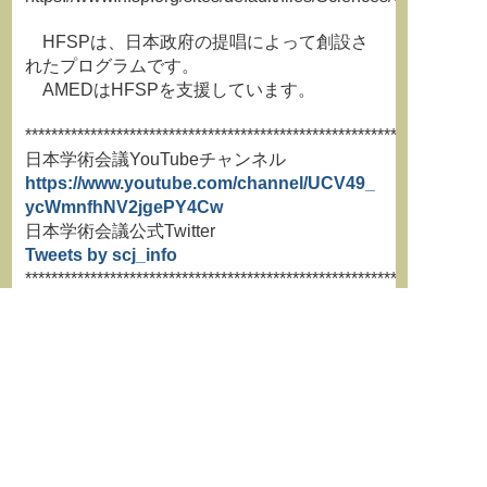
HFSPは、日本政府の提唱によって創設さ
れたプログラムです。
AMEDはHFSPを支援しています。
**********************************************************************
日本学術会議YouTubeチャンネル
https://www.youtube.com/channel/UCV49_
ycWmnfhNV2jgePY4Cw
日本学術会議公式Twitter
Tweets by scj_info
**********************************************************************
**********************************************************************
学術情報誌『学術の動向』最新
号はこちらから
http://jssf86.org/works1.html
**********************************************************************
←
前の記事
次の記事
→
Post navigation