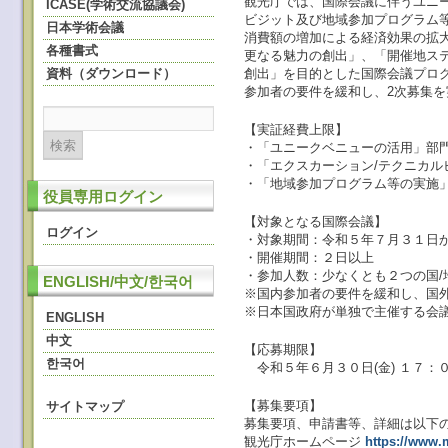
観光庁では、国際会議に伴うユニ
ICASE(学術交流協議会)
ビジット及び地域参加プログラム
日本学術会議
消費額の増加による経済効果の拡
各種書式
更なる魅力の創出」、「開催地ス
資料（ダウンロード）
創出」を目的とした国際会議プロ
参加者の要件を緩和し、2次募集
【実証経費上限】
・「ユニークベニューの活用」部門
・「エクスカーション/テクニカル
・「地域参加プログラム等の実施」
役員専用ログイン
【対象となる国際会議】
ログイン
・対象期間：令和５年７月３１日
・開催期間：２日以上
・参加人数：少なくとも２つの国
ENGLISH/中文/한국어
※国内参加者の要件を緩和し、国外
※日本国政府が単独で主催する会
ENGLISH
中文
【応募期限】
한국어
令和５年６月３０日(金) １７：
【募集要項】
サイトマップ
募集要項、申請書等、詳細は以下
観光庁ホームページ
https://www.