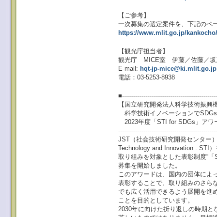
【ご参考】
一次募集の選定案件を、下記のペ
https://www.mlit.go.jp/kankoch
【観光庁担当者】
観光庁 MICE室 伊藤／佐藤／坂
E-mail:
hqt-jp-mice@ki.mlit.go.jp
電話：03-5253-8938
■-------------------------------------------------
【国立研究開発法人科学技術振興機
科学技術イノベーションでSDG
2023年度「STI for SDGs」
--------------------------------------------------
JST（社会技術研究開発センター）は
Technology and Innovati
取り組みを対象とした表彰制度“「STI 
募集を開始しました。
このアワードは、国内の団体によ
表彰することで、取り組みのさら
でも広く活用できるよう展開を進め
ことを目的としています。
2030年に向けた折り返しの時期と