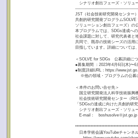
シナリオ創出フェーズ・ソリュー
--------------------------------------------------
JST（社会技術研究開発センター
共創的研究開発プログラムSOLVE f
ソリューション創出フェーズ）の
本プログラムでは、SDGs達成へ
社会課題に対して、研究代表者と
共同で、既存の技術シーズの活用
目指しています。詳細については
＜SOLVE for SDGs 公募詳細
●募集期間 ：2023年4月6日(木)〜6
●制度詳細URL：https://www.jst.go.jp/
※他の領域・プログラムの公募に
＜本件のお問い合せ先＞
国立研究開発法人科学技術振興機
社会技術研究開発センター
「SDGsの達成に向けた共創的研
シナリオ創出フェーズ・ソリュー
E-mail： boshusolve※js
****************************************
日本学術会議YouTubeチャンネ
https://www.youtube.com/cha