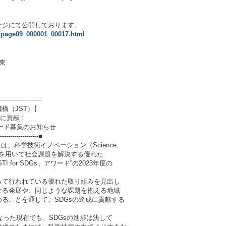
ージにて公開しております。
o/page09_000001_00017.html
東
---------------------
構（JST）】
sに貢献！
アワード募集のお知らせ
--------------------■
、科学技術イノベーション（Science,
on : STI）を用いて社会課題を解決する優れた
for SDGs」アワード”の2023年度の
って行われている優れた取り組みを見出し
なる発展や、同じような課題を抱える地域
ることを通じて、SDGsの達成に貢献する
なった現在でも、SDGsの進捗は決して