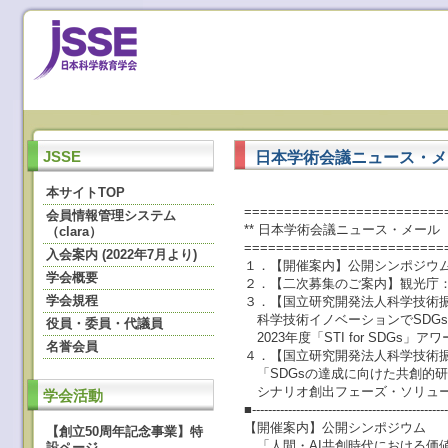
日本学術会議ニュース・メール **
JSSE
本サイトTOP
=========================
会員情報管理システム
** 日本学術会議ニュース・メール ** No
（clara）
=========================
入会案内 (2022年7月より)
１．【開催案内】公開シンポジウム
学会概要
２．【二次募集のご案内】観光庁
学会規程
３．【国立研究開発法人科学技術振
科学技術イノベーションでSDG
役員・委員・代議員
2023年度「STI for SDGs」
名誉会員
４．【国立研究開発法人科学技術振
「SDGsの達成に向けた共創的研究開
シナリオ創出フェーズ・ソリュー
学会活動
■-------------------------------------------------
【開催案内】公開シンポジウム
【創立50周年記念事業】特
「人間・AI共創時代における価
設ページ