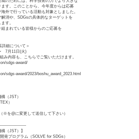
達成のためには、科学技術の力でより大きな
ります。このことから、今年度からは応募
が海外で行っている活動も対象としました。
解消や、SDGsの具体的なターゲットを
します。
り組まれている皆様からのご応募を
 公募詳細について＞
 7月11日(火)
り組み内容も、こちらでご覧いただけます。
ion/sdgs-award/
ation/sdgs-award/2023/boshu_award_2023.html
構（JST）
TEX）
.go.jp （※を@に変更して送信して下さい）
---------------------
構（JST）】
プログラム（SOLVE for SDGs）