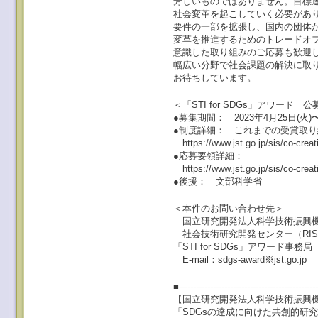
芳しいものではありません。目標
社会変革を起こしていく必要があ
要件の一部を拡張し、国内の団体
変革を推進するためのトレードオフ
意識した取り組みのご応募も歓迎
幅広い分野で社会課題の解決に取
お待ちしています。
＜「STI for SDGs」アワード
●募集期間： 2023年4月25日(火)〜
●制度詳細： これまでの受賞取
https://www.jst.go.jp/sis/co-creat
●応募要領詳細：
https://www.jst.go.jp/sis/co-cre
●後援： 文部科学省
＜本件のお問い合わせ先＞
国立研究開発法人科学技術振興機
社会技術研究開発センター（RIS
「STI for SDGs」アワード事務局
E-mail：sdgs-award※jst
■-------------------------------------------------
【国立研究開発法人科学技術振興機
「SDGsの達成に向けた共創的研究開発