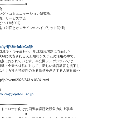
-------------------------■
会
ング・コミュニケーション研究所、
、サービス学会
0分〜17時00分
講堂（対面とオンラインのハイブリッド開催）
le/tyNjY8fn4aNkGafj9
人口減少・少子高齢化、地球環境問題に直面した
生成AIに代表される人工知能システムの活用の中で、
点におかれています。本公開シンポジウムでは、
織・企業の経営に対して、新しい経営教育を提案し、
における社会持続性のある価値を創造する人材育成や
a/event/2023/343-s-0604.html
山
ko.7m@kyoto-u.ac.jp
--------------------------
ストコロナに向けた国際会議誘致競争力向上事業
-------------------------■