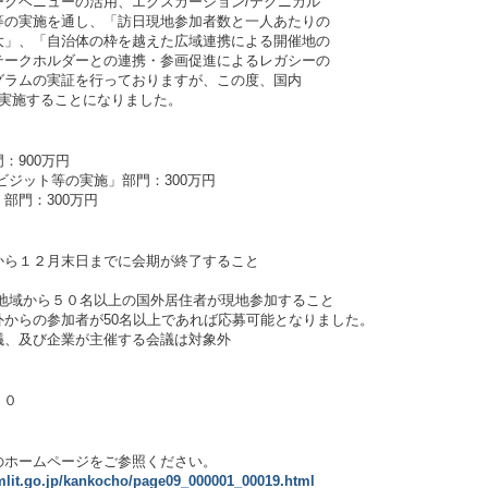
ークベニューの活用、エクスカーション/テクニカル
等の実施を通し、「訪日現地参加者数と一人あたりの
大」、「自治体の枠を越えた広域連携による開催地の
テークホルダーとの連携・参画促進によるレガシーの
グラムの実証を行っておりますが、この度、国内
を実施することになりました。
：900万円
ビジット等の実施」部門：300万円
部門：300万円
から１２月末日までに会期が終了すること
/地域から５０名以上の国外居住者が現地参加すること
からの参加者が50名以上であれば応募可能となりました。
議、及び企業が主催する会議は対象外
００
のホームページをご参照ください。
mlit.go.jp/kankocho/page09_000001_00019.html