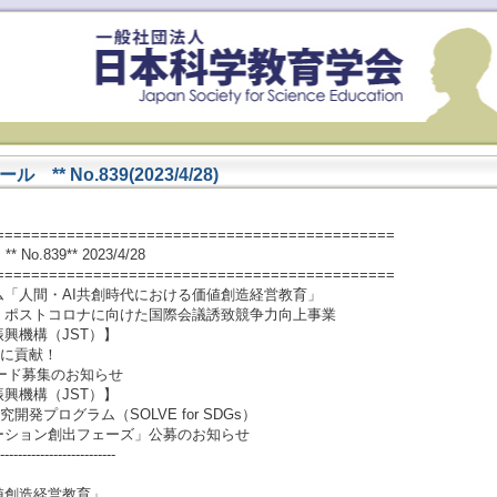
 No.839(2023/4/28)
=============================================
.839** 2023/4/28
=============================================
「人間・AI共創時代における価値創造経営教育」
：ポストコロナに向けた国際会議誘致競争力向上事業
興機構（JST）】
sに貢献！
アワード募集のお知らせ
興機構（JST）】
発プログラム（SOLVE for SDGs）
ション創出フェーズ」公募のお知らせ
--------------------------
値創造経営教育」