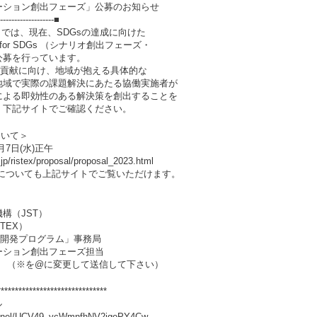
ション創出フェーズ」公募のお知らせ
--------------------■
）では、現在、SDGsの達成に向けた
or SDGs （シナリオ創出フェーズ・
公募を行っています。
の貢献に向け、地域が抱える具体的な
地域で実際の課題解決にあたる協働実施者が
による即効性のある解決策を創出することを
、下記サイトでご確認ください。
について＞
月7日(水)正午
ristex/proposal/proposal_2023.html
ついても上記サイトでご覧いただけます。
構（JST）
（RISTEX）
究開発プログラム」事務局
ション創出フェーズ担当
t.go.jp （※を@に変更して送信して下さい）
*******************************
ル
nnel/UCV49_ycWmnfhNV2jgePY4Cw