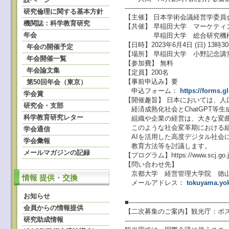
--------------------------------------------------
研究倫理に関する基本方針
【主催】 日本学術会議経営学委員
機関誌：科学教育研究
【共催】 早稲田大学 マーケティ
年会
早稲田大学 総合研究機構
【日時】2023年6月4日 (日) 13時3
年会の開催予定
【場所】 早稲田大学 小野記念
年会開催一覧
【参加費】 無料
年会論文集
【定員】200名
【事前申込み】要
第50回年会（東京）
申込フォーム：
https://forms.g
学会賞
【開催趣旨】 日本においては、
研究会・支部
経済成熟化社会とChatGPT等
科学教育研究レター
組織や企業の経営は、大きな変曲
このような社会変革期における組
学会通信
AIを活用した高度デジタル社会
学会彙報
教育方法等を討議します。
メールマガジンの記録
【プログラム】https://www.scj.go.jp/j
【問い合わせ先】
京都大学 経営管理大学院 徳
情報 提供・交換
メールアドレス：
tokuyama.yo
お知らせ
■-------------------------------------------------
会員からの情報提供
【二次募集のご案内】観光庁：ポ
研究助成情報
--------------------------------------------------