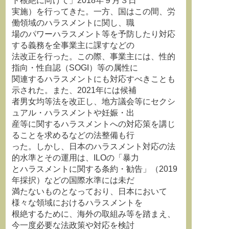
ト根絶に向けて」2018年９月３日
実施）を行ってきた。一方、国はこの間、労
働領域のハラスメントに関し、職
場のパワーハラスメント等を予防したり対応
する義務を全事業主に課すなどの
法改正を行った。この際、事業主には、性的
指向・性自認（SOGI）等の属性に
関連するハラスメントにも対応すべきことも
示された。また、2021年には候補
者男女均等法を改正し、地方議会等にセクシ
ュアル・ハラスメントや妊娠・出
産等に関するハラスメントへの対応策を講じ
ることを求めるなどの法整備も行
った。しかし、日本のハラスメント対応の法
的水準とその運用は、ILOの「暴力
とハラスメントに関する条約・勧告」（2019
年採択）などの国際水準には未だ
満たないものとなっており、日本において
様々な領域におけるハラスメントを
根絶するために、海外の取組み等を踏まえ、
今一度必要な法政策や対応を検討