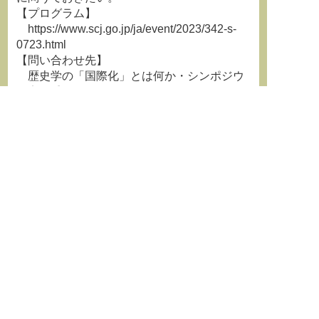
【プログラム】
https://www.scj.go.jp/ja/event/2023/342-s-
0723.html
【問い合わせ先】
歴史学の「国際化」とは何か・シンポジウ
ム実行委員会
メールアドレス：
rekishigaku2023@yaho
o.co.jp
**********************************************************************
日本学術会議YouTubeチャンネル
https://www.youtube.com/channel/UCV49_ycWmnfhNV2j
日本学術会議公式Twitter
https://twitter.com/scj_info
**********************************************************************
**********************************************************************
学術情報誌『学術の動向』最新
号はこちらから