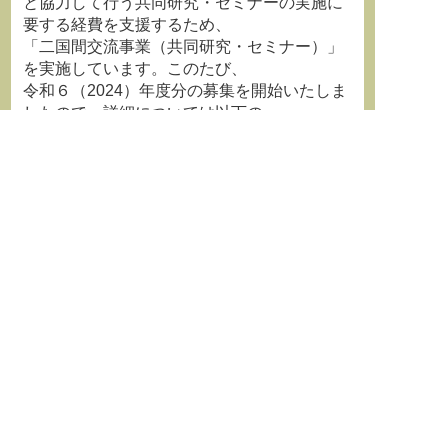
と協力して行う共同研究・セミナーの実施に
要する経費を支援するため、
「二国間交流事業（共同研究・セミナー）」
を実施しています。このたび、
令和６（2024）年度分の募集を開始いたしま
したので、詳細については以下の
ＵＲＬを御覧いただくとともに、関係者への
周知をお願いいたします。
【日本学術振興会二国間交流事業ホームペー
ジ】
https://www.jsps.go.jp/j-
bilat/semina/shinsei_bosyu.html
【募集締切】2023年９月５日（火）17：00
※機関によって、異なる機関内申請
期限を設けている場合があります。
【お問合せ先】独立行政法人日本学術振興会
国際統括本部
国際事業部 研究協力第二課
Tel: 03-3263-1755, 2367, 2362
E-mail:
kenkyouka13@jsps.go.jp