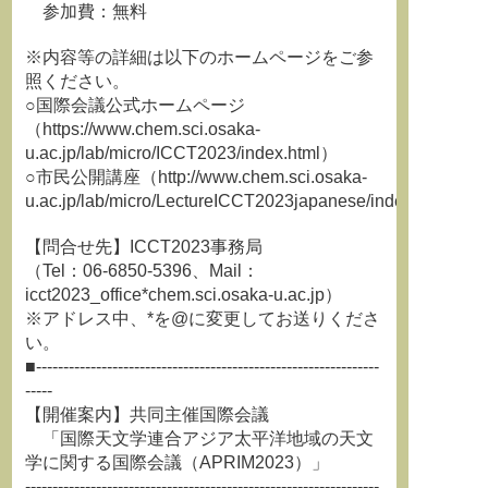
参加費：無料
※内容等の詳細は以下のホームページをご参
照ください。
○国際会議公式ホームページ
（https://www.chem.sci.osaka-
u.ac.jp/lab/micro/ICCT2023/index.html）
○市民公開講座（http://www.chem.sci.osaka-
u.ac.jp/lab/micro/LectureICCT2023japanese/index.html）
【問合せ先】ICCT2023事務局
（Tel：06-6850-5396、Mail：
icct2023_office*chem.sci.osaka-u.ac.jp）
※アドレス中、*を@に変更してお送りくださ
い。
■---------------------------------------------------------------
-----
【開催案内】共同主催国際会議
「国際天文学連合アジア太平洋地域の天文
学に関する国際会議（APRIM2023）」
-----------------------------------------------------------------