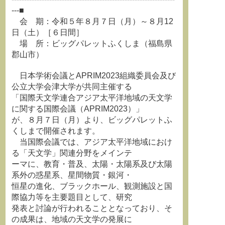
---■
会 期：令和５年８月７日（月）～８月12
日（土）［６日間］
場 所：ビッグパレットふくしま（福島県
郡山市）
日本学術会議とAPRIM2023組織委員会及び
公立大学会津大学が共同主催する
「国際天文学連合アジア太平洋地域の天文学
に関する国際会議（APRIM2023）」
が、８月７日（月）より、ビッグパレットふ
くしまで開催されます。
当国際会議では、アジア太平洋地域におけ
る「天文学」関連分野をメインテ
ーマに、教育・普及、太陽・太陽系及び太陽
系外の惑星系、星間物質・銀河・
恒星の進化、ブラックホール、観測施設と国
際協力等を主要題目として、研究
発表と討論が行われることとなっており、そ
の成果は、地域の天文学の発展に