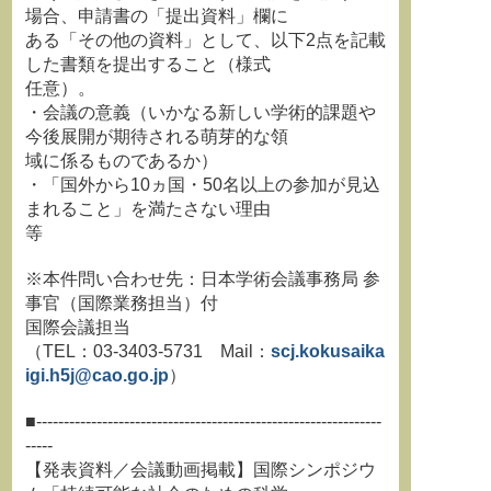
場合、申請書の「提出資料」欄に
ある「その他の資料」として、以下2点を記載
した書類を提出すること（様式
任意）。
・会議の意義（いかなる新しい学術的課題や
今後展開が期待される萌芽的な領
域に係るものであるか）
・「国外から10ヵ国・50名以上の参加が見込
まれること」を満たさない理由
等
※本件問い合わせ先：日本学術会議事務局 参
事官（国際業務担当）付
国際会議担当
（TEL：03-3403-5731 Mail：
scj.kokusaika
igi.h5j@cao.go.jp
）
■---------------------------------------------------------------
-----
【発表資料／会議動画掲載】国際シンポジウ