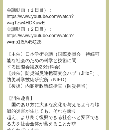
会議動画（１日目）：
https://www.youtube.com/watch?
v=gTzw4HDKuwE
会議動画（２日目）：
https://www.youtube.com/watch?
v=mp1f5A45Q28
【主催】日本学術会議（国際委員会 持続可
能な社会のための科学と技術に関
する国際会議2023分科会)
【共催】防災減災連携研究会ハブ（JHoP）、
防災科学技術研究所（NIED）
【後援】内閣府政策統括官（防災担当）
【開催趣旨】
国のあり方に大きな変化を与えるような壊
滅的災害が生じても、それを乗り
越え、より良く復興できる社会へと変容でき
る力を社会全体が蓄えることが求