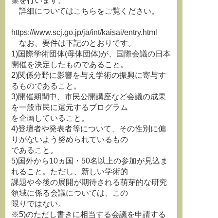
集を行います。
詳細についてはこちらをご覧ください。
https://www.scj.go.jp/ja/int/kaisai/entry.html
なお、要件は下記のとおりです。
1)国際学術団体(母体団体)が、国際会議の日本
開催を決定したものであること。
2)関係分野に影響を与え学術の振興に寄与す
るものであること。
3)開催期間中、市民公開講座など会議の成果
を一般市民に還元するプログラム
を企画していること。
4)登壇者や発表者等について、その性別に偏
りがないよう努められているもの
であること。
5)国外から10ヵ国・50名以上の参加が見込ま
れること。ただし、新しい学術的
課題や今後の展開が期待される萌芽的な研究
領域に係る会議については、この
限りではない。
※5)のただし書きに相当する会議を申請する