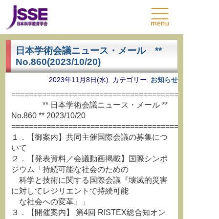
日本学術会議ニュース・メール **
No.860(2023/10/20)
2023年11月8日(水) カテゴリー:
お知らせ
===============================================
** 日本学術会議ニュース・メール **
No.860 ** 2023/10/20
===============================================
１．【御案内】共同主催国際会議の募集につ
いて
２．【発表資料／会議動画掲載】国際シンポ
ジウム「持続可能な社会のための
科学と技術に関する国際会議『壊滅的災害
に対してレジリエントで持続可能
な社会への変革』」
３．【開催案内】 第4回 RISTEX総合知オン