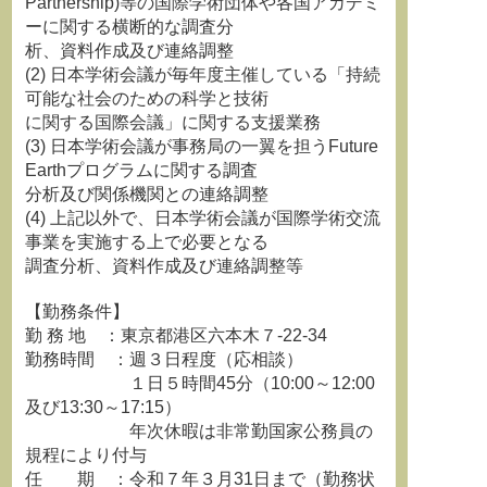
Partnership)等の国際学術団体や各国アカデミ
ーに関する横断的な調査分
析、資料作成及び連絡調整
(2) 日本学術会議が毎年度主催している「持続
可能な社会のための科学と技術
に関する国際会議」に関する支援業務
(3) 日本学術会議が事務局の一翼を担うFuture
Earthプログラムに関する調査
分析及び関係機関との連絡調整
(4) 上記以外で、日本学術会議が国際学術交流
事業を実施する上で必要となる
調査分析、資料作成及び連絡調整等
【勤務条件】
勤 務 地 ：東京都港区六本木７-22-34
勤務時間 ：週３日程度（応相談）
１日５時間45分（10:00～12:00
及び13:30～17:15）
年次休暇は非常勤国家公務員の
規程により付与
任 期 ：令和７年３月31日まで（勤務状