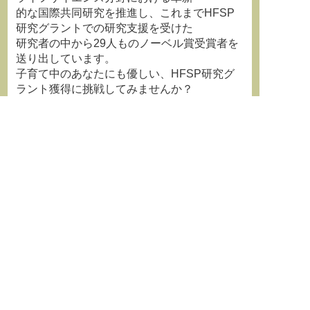
的な国際共同研究を推進し、これまでHFSP
研究グラントでの研究支援を受けた
研究者の中から29人ものノーベル賞受賞者を
送り出しています。
子育て中のあなたにも優しい、HFSP研究グ
ラント獲得に挑戦してみませんか？
詳細は下記リンク先ページをご覧ください。
https://www.amed.go.jp/news/program/2024
0109.html
https://www.amed.go.jp/program/list/20/02/0
01_grants_.html
HFSPは、日本政府の提唱によって創設され
たプログラムです。
AMEDはHFSPを支援しています。
-----------------------------------------------------------------
------
**********************************************************************
日本学術会議YouTubeチャンネル