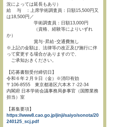
況によっては延長もあり）
給 与 ：上席学術調査員：日額15,500円又
は18,500円／
学術調査員：日額13,000円
（資格、経験等によりいずれ
か）
賞与･昇給･交通費無し
※上記の金額は、法律等の改正及び施行に伴
って変更する場合がありますので、
ご承知おきください。
【応募書類受付締切日】
令和６年２月９日（金）※消印有効
〒106-8555 東京都港区六本木７-22-34
内閣府 日本学術会議事務局参事官（国際業務
担当）室
【募集要項】
https://www8.cao.go.jp/jinji/saiyo/sonota/20
240125_scj.pdf