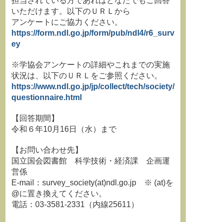
担当されている方であればどなたでもご回答
いただけます。以下のＵＲＬから
アンケートにご協力ください。
https://form.ndl.go.jp/form/pub/ndl4/r6_surv
ey
※学協会アンケートの詳細やこれまでの実施
状況は、以下のＵＲＬをご参照ください。
https://www.ndl.go.jp/jp/collect/tech/society/
questionnaire.html
【回答期間】
令和６年10月16日（水）まで
【お問い合わせ先】
国立国会図書館 科学技術・経済課 企画運
営係
E-mail：survey_society(at)ndl.go.jp ※ (at)を
@に置き換えてください。
電話：03-3581-2331（内線25611）