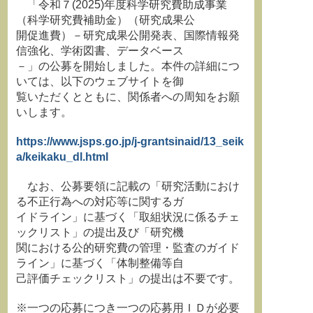
「令和７(2025)年度科学研究費助成事業
（科学研究費補助金）（研究成果公
開促進費）－研究成果公開発表、国際情報発
信強化、学術図書、データベース
－」の公募を開始しました。本件の詳細につ
いては、以下のウェブサイトを御
覧いただくとともに、関係者への周知をお願
いします。
https://www.jsps.go.jp/j-grantsinaid/13_seik
a/keikaku_dl.html
なお、公募要領に記載の「研究活動におけ
る不正行為への対応等に関するガ
イドライン」に基づく「取組状況に係るチェ
ックリスト」の提出及び「研究機
関における公的研究費の管理・監査のガイド
ライン」に基づく「体制整備等自
己評価チェックリスト」の提出は不要です。
※一つの応募につき一つの応募用ＩＤが必要