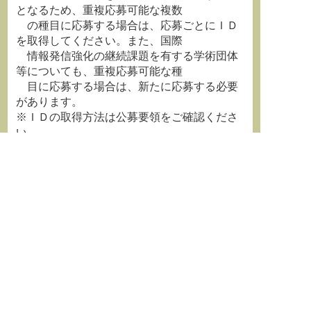
となるため、重複応募可能な複数
の種目に応募する場合は、応募ごとにＩＤ
を取得してください。また、国際
情報発信強化の継続課題を有する学術団体
等についても、重複応募可能な種
目に応募する場合は、新たに応募する必要
があります。
※ＩＤの取得方法は公募要領をご確認くださ
い。
問合せ先：
独立行政法人日本学術振興会
研究事業部 研究助成第三課 研究成果公開促進
費係
〒102-0083 東京都千代田区麹町５－３－
１ 麹町ビジネスセンター
E-mail:seikakoukai*jsps.go.jp
※アドレス中、*を@に変更してお送り下さい
-----------------------------------------------------------------
------