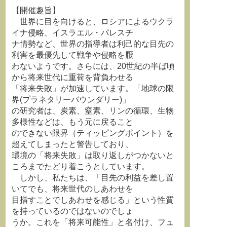
【開催趣旨】
世界に目を向けると、ロシアによるウクラ
イナ侵略、イスラエル・パレスチ
ナ情勢など、世界の指導者は利己的な目先の
利害を最優先して戦争や侵略を厭
わないようです。さらには、20世紀の半ば頃
から将来世代に重荷を背負わせる
「将来失敗」が加速しています。「地球の限
界(プラネタリーバウンダリー)」
の研究者は、炭素、窒素、リンの循環、生物
多様性などは、もう元に戻ること
のできない限界（ティッピングポイント）を
超えてしまったと警告しており、
環境の「将来失敗」は取り返しがつかないと
ころまでたどり着こうとしています。
しかし、私たちは、「目先の利益を差し置
いてでも、将来世代のしあわせを
目指すことでしあわせを感じる」という性質
を持っているのではないのでしょ
うか。これを「将来可能性」と名付け、フュ