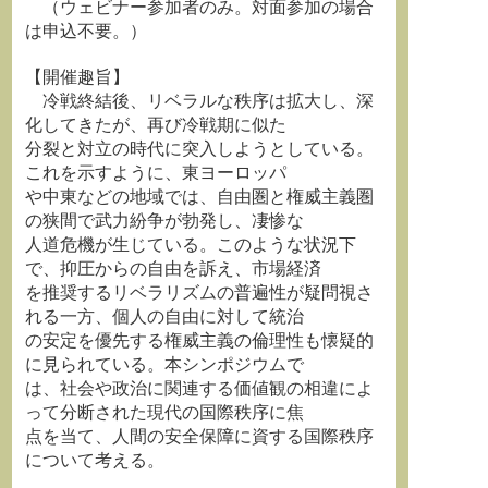
（ウェビナー参加者のみ。対面参加の場合
は申込不要。）
【開催趣旨】
冷戦終結後、リベラルな秩序は拡大し、深
化してきたが、再び冷戦期に似た
分裂と対立の時代に突入しようとしている。
これを示すように、東ヨーロッパ
や中東などの地域では、自由圏と権威主義圏
の狭間で武力紛争が勃発し、凄惨な
人道危機が生じている。このような状況下
で、抑圧からの自由を訴え、市場経済
を推奨するリベラリズムの普遍性が疑問視さ
れる一方、個人の自由に対して統治
の安定を優先する権威主義の倫理性も懐疑的
に見られている。本シンポジウムで
は、社会や政治に関連する価値観の相違によ
って分断された現代の国際秩序に焦
点を当て、人間の安全保障に資する国際秩序
について考える。