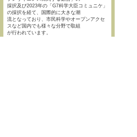
採択及び2023年の「G7科学大臣コミュニケ」
の採択を経て、国際的に大きな潮
流となっており、市民科学やオープンアクセ
スなど国内でも様々な分野で取組
が行われています。
【登壇者】
根本 彰氏（東京大学名誉教授）
林 和弘氏（文部科学省科学技術・学術政策
研究所データ解析政策研究室長）
倉田 敬子（国立国会図書館長）
大場 利康（国立国会図書館利用者サービス
部長）
※本フォーラムの詳細は、以下のURLをご参
照ください。
https://www.libraryfair.jp/forum/2024/1075
【お問い合わせ先】
国立国会図書館 総務部 総務課 広報係
E-mail：koho(at)ndl.go.jp ※ (at)を@に置き