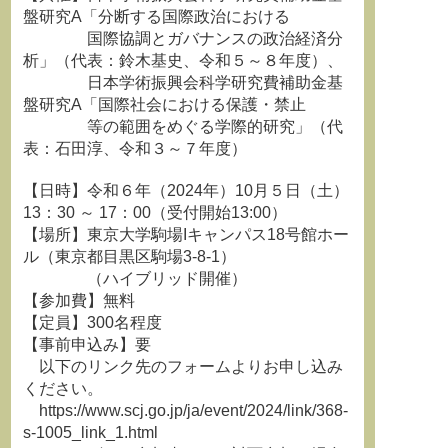
盤研究A「分断する国際政治における
国際協調とガバナンスの政治経済分
析」（代表：鈴木基史、令和５～８年度）、
日本学術振興会科学研究費補助金基
盤研究A「国際社会における保護・禁止
等の範囲をめぐる学際的研究」（代
表：石田淳、令和３～７年度）
【日時】令和６年（2024年）10月５日（土）
13：30 ～ 17：00（受付開始13:00）
【場所】東京大学駒場Iキャンパス18号館ホー
ル（東京都目黒区駒場3-8-1）
（ハイブリッド開催）
【参加費】無料
【定員】300名程度
【事前申込み】要
以下のリンク先のフォームよりお申し込み
ください。
https://www.scj.go.jp/ja/event/2024/link/368-
s-1005_link_1.html