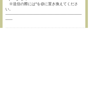
※送信の際には*を@に置き換えてくださ
い。
-----------------------------------------------------------------
------
**********************************************************************
日本学術会議YouTubeチャンネル
https://www.youtube.com/channel/UCV49_ycWmnfhNV2j
日本学術会議公式Ｘ
https://x.com/scj_info
**********************************************************************
**********************************************************************
学術情報誌『学術の動向』最新
号はこちらから
http://jssf86.org/works1.html
**********************************************************************
←
前の記事
次の記事
→
Post navigation