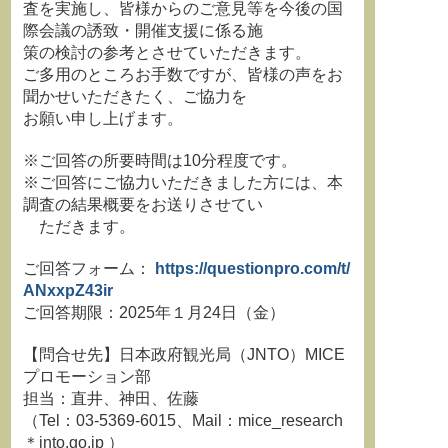
査を実施し、皆様からのご意見等を今後の国
際会議の誘致・開催支援に係る施
策の検討の参考とさせていただきます。
ご多用のところお手数ですが、皆様の声をお
聞かせいただきたく、ご協力を
お願い申し上げます。
※ご回答の所要時間は10分程度です。
※ご回答にご協力いただきました方には、本
調査の結果概要をお送りさせてい
ただきます。
ご回答フォーム：
https://questionpro.com/t/
ANxxpZ43ir
ご回答期限：2025年１月24日（金）
【問合せ先】日本政府観光局（JNTO）MICE
プロモーション部
担当：直井、神田、佐藤
（Tel：03-5369-6015、Mail：mice_research
＊jnto.go.jp ）