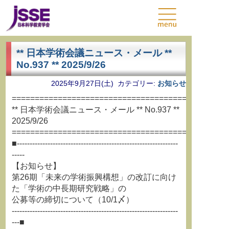
** 日本学術会議ニュース・メール **
No.937 ** 2025/9/26
2025年9月27日(土) カテゴリー:
お知らせ
===============================================
** 日本学術会議ニュース・メール ** No.937 **
2025/9/26
===============================================
■---------------------------------------------------------------
-----
【お知らせ】
第26期「未来の学術振興構想」の改訂に向け
た「学術の中長期研究戦略」の
公募等の締切について（10/1〆）
-----------------------------------------------------------------
---■