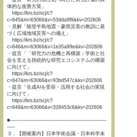
体的な改善方策」
https://krs.bz/scj/c?
c=645&m=63066&v=53dda9f9&kv=202606
・見解「能登半島地震・豪雨災害の教訓に基
づく広域地域災害への備え」
https://krs.bz/scj/c?
c=646&m=63066&v=1e35a99e&kv=202606
・提言「「研究力の危機と再構築：学術と社
会を支える持続的な研究エコシステムの構築
に向けて」
https://krs.bz/scj/c?
c=647&m=63066&v=93bd547c&kv=202606
・提言「生成AIを受容・活用する社会の実現
に向けて」
https://krs.bz/scj/c?
c=648&m=63066&v=328453c6&kv=202606
■---------------------------------------------------------------
-----
３．【開催案内】日本学術会議・日本科学未