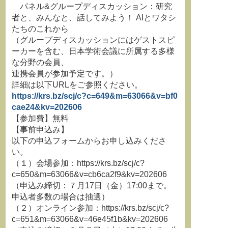
パネル&グループディスカッション：研究
者と、みんなと、話してみよう！ AIとワタシ
たちのこれから
（グループディスカッションにはゲストスピ
ーカーを含む、日本学術会議に所属する多様
な分野の会員、
連携会員が参加予定です。）
詳細は以下URLをご参照ください。
https://krs.bz/scj/c?c=649&m=63066&v=bf0
cae24&kv=202606
【参加費】無料
【事前申込み】
以下の申込フォームからお申し込みくださ
い。
（１）会場参加：https://krs.bz/scj/c?
c=650&m=63066&v=cb6ca2f9&kv=202606
（申込み締切：７月17日（金）17:00まで。
申込者多数の場合は抽選）
（２）オンライン参加：https://krs.bz/scj/c?
c=651&m=63066&v=46e45f1b&kv=202606