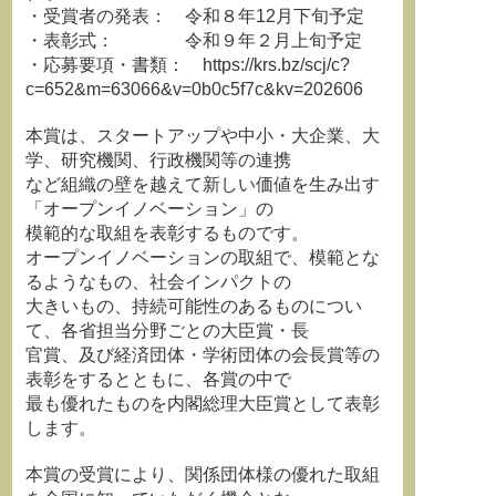
・受賞者の発表： 令和８年12月下旬予定
・表彰式： 令和９年２月上旬予定
・応募要項・書類： https://krs.bz/scj/c?
c=652&m=63066&v=0b0c5f7c&kv=202606
本賞は、スタートアップや中小・大企業、大
学、研究機関、行政機関等の連携
など組織の壁を越えて新しい価値を生み出す
「オープンイノベーション」の
模範的な取組を表彰するものです。
オープンイノベーションの取組で、模範とな
るようなもの、社会インパクトの
大きいもの、持続可能性のあるものについ
て、各省担当分野ごとの大臣賞・長
官賞、及び経済団体・学術団体の会長賞等の
表彰をするとともに、各賞の中で
最も優れたものを内閣総理大臣賞として表彰
します。
本賞の受賞により、関係団体様の優れた取組