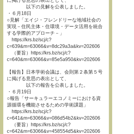
に掲げる意思の表出として、
以下の見解を公表しました。
・６月18日
○見解「エイジ・フレンドリーな地域社会の
実現－住民主体・住環境・データ活用を統合
する学際的アプローチ－」
https://krs.bz/scj/c?
c=639&m=63066&v=8dc29a3a&kv=202606
（要旨）https://krs.bz/scj/c?
c=640&m=63066&v=85e5a950&kv=202606
【報告】日本学術会議は、会則第２条第５号
に掲げる意思の表出として、
以下の報告を公表しました。
・６月19日
○報告「サーキュラーエコノミーにおける資
源循環を機能させるための学術課題」
https://krs.bz/scj/c?
c=641&m=63066&v=086d54b2&kv=202606
（要旨）https://krs.bz/scj/c?
c=642&m=63066&v=458554d5&kv=202606