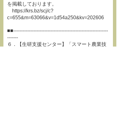
を掲載しております。
https://krs.bz/scj/c?
c=655&m=63066&v=1d54a250&kv=202606
■■-------------------------------------------------------------
-------
６．【生研支援センター】「スマート農業技
術の開発・供給に関する事業」の第２回公募
開始のお知らせ
-----------------------------------------------------------------
---□□
生研支援センターでは、「スマート農業技術
の開発・供給に関する事業」の第２
回公募を開始しました。
本事業は、スマート農業技術の開発及び供給
を迅速かつ強力に推進するため、様
々な関係者が実施するスマート農業技術に係
る研究開発・改良の取組を支援する
ものです。