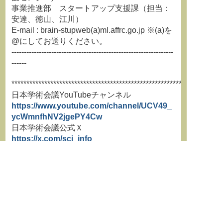
事業推進部 スタートアップ支援課（担当：
安達、徳山、江川）
E-mail : brain-stupweb(a)ml.affrc.go.jp ※(a)を
@にしてお送りください。
-----------------------------------------------------------------
------
**********************************************************************
日本学術会議YouTubeチャンネル
https://www.youtube.com/channel/UCV49_
ycWmnfhNV2jgePY4Cw
日本学術会議公式Ｘ
https://x.com/scj_info
**********************************************************************
**********************************************************************
学術情報誌『学術の動向』最新号はこちらか
ら
http://jssf86.org/works1.html
**********************************************************************
←
前の記事
次の記事
→