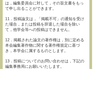
は，編集委員会に対して，その旨文書をもっ
て申し出ることができます。
11．投稿論文は，「掲載不可」の通知を受け
た場合，または投稿を辞退した場合を除い
て，他学会等への投稿はできません。
12．掲載された論文の著作権は，別に定める
本会編集著作物に関する著作権規定に基づ
き，本学会に属するものとします。
13．投稿についてのお問い合わせは，下記の
編集事務局にお願いいたします。
日本科学教育学会編集事務局
〒602-8048 京都市上京区下立売通小川東
入
中西印刷株式会社内
TEL:075-441-3155
FAX:075-417-2050