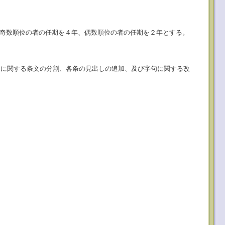
が奇数順位の者の任期を４年、偶数順位の者の任期を２年とする。
決定に関する条文の分割、各条の見出しの追加、及び字句に関する改