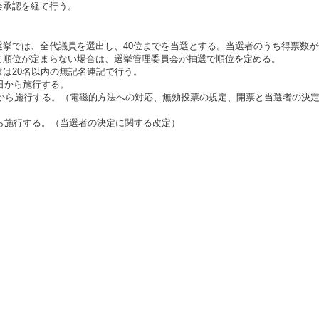
会承認を経て行う。
選挙では、全代議員を選出し、40位までを当選とする。当選者のうち得票数
順位が定まらない場合は、選挙管理委員会が抽選で順位を定める。
は20名以内の無記名連記で行う。
4日から施行する。
1日から施行する。（電磁的方法への対応、無効投票の規定、開票と当選者の
から施行する。（当選者の決定に関する改定）