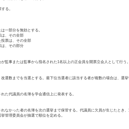
票する。
たは一部分を無効とする。
票は、その全部
た投票は、その全部
票は、その部分
会が監事または監事から指名された1名以上の正会員を開票立会人として行う
、改選数までを当選とする。最下位当選者に該当する者が複数の場合は、選挙
された代議員の名簿を学会通信上に発表する。
されなかった者の名簿を次の選挙まで保管する。代議員に欠員が生じたとき、
選挙管理委員会が抽選で順位を定める。