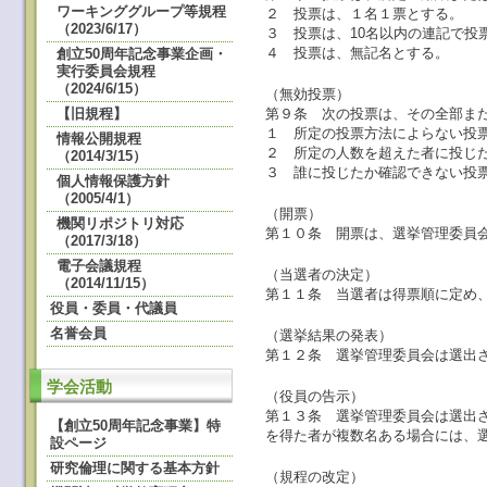
ワーキンググループ等規程
２ 投票は、１名１票とする。
（2023/6/17）
３ 投票は、10名以内の連記で投
４ 投票は、無記名とする。
創立50周年記念事業企画・
実行委員会規程
（2024/6/15）
（無効投票）
第９条 次の投票は、その全部ま
【旧規程】
１ 所定の投票方法によらない投
情報公開規程
２ 所定の人数を超えた者に投じ
（2014/3/15）
３ 誰に投じたか確認できない投
個人情報保護方針
（2005/4/1）
（開票）
機関リポジトリ対応
第１０条 開票は、選挙管理委員
（2017/3/18）
電子会議規程
（当選者の決定）
（2014/11/15）
第１１条 当選者は得票順に定め
役員・委員・代議員
名誉会員
（選挙結果の発表）
第１２条 選挙管理委員会は選出
学会活動
（役員の告示）
第１３条 選挙管理委員会は選出
【創立50周年記念事業】特
を得た者が複数名ある場合には、
設ページ
研究倫理に関する基本方針
（規程の改定）