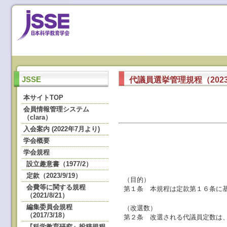
代議員選挙管理規程（2023/
JSSE
本サイトTOP
会員情報管理システム
（clara）
入会案内 (2022年7月より)
学会概要
学会規程
設立趣意書（1977/2）
定款（2023/9/19）
（目的）
会費等に関する規程
第１条 本規程は定款第１６条に
（2021/8/21）
編集委員会規程
（改選数）
（2017/3/18）
第２条 改選される代議員定数は
『科学教育研究』投稿規程