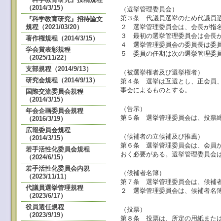
（2014/3/15）
（選挙管理委員会）
第３条 代議員選挙のため代議員
『科学教育研究』招待論文
２ 選挙管理委員会は、会長が指
規程（2021/03/20）
３ 最初の選挙管理委員会は会長
著作権規程（2014/3/15）
４ 選挙管理委員会の委員長は委
学会賞表彰規程
５ 委員の任期は次の選挙管理委
（2025/11/22）
支部規程（2014/9/13）
（被選挙権者及び選挙権者）
研究会規程（2014/9/13）
第４条 選挙は互選とし、正会員
事会によるものとする。
国際交流委員会規程
（2014/3/15）
（告示）
年会企画委員会規程
第５条 選挙管理委員会は、投票締
（2016/3/19）
広報委員会規程
（候補者の立候補及び推薦）
（2014/3/15）
第６条 選挙管理委員会は、会員
若手活性化委員会規程
おく必要がある。選挙管理委員会
（2024/6/15）
若手活性化委員会内規
（候補者名簿）
（2023/11/11）
第７条 選挙管理委員会は、候補
代議員選挙管理規程
２ 選挙管理委員会は、候補者名
（2023/6/17）
役員選任規程
（投票）
（2023/9/19）
第８条 投票は、所定の用紙また