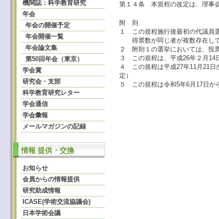
機関誌：科学教育研究
第１４条 本規程の改定は、理事
年会
附 則
年会の開催予定
１ この規程施行後最初の代議員
年会開催一覧
得票数が同じ者が複数存在して
年会論文集
２ 附則１の選挙においては、投票
３ この規程は、平成26年２月1
第50回年会（東京）
４ この規程は平成27年11月2
学会賞
定）
研究会・支部
５ この規程は令和5年6月17日
科学教育研究レター
学会通信
学会彙報
メールマガジンの記録
情報 提供・交換
お知らせ
会員からの情報提供
研究助成情報
ICASE(学術交流協議会)
日本学術会議