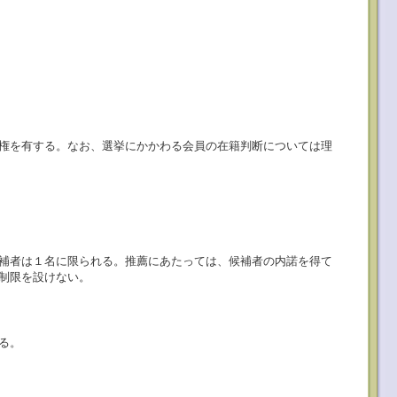
権を有する。なお、選挙にかかわる会員の在籍判断については理
補者は１名に限られる。推薦にあたっては、候補者の内諾を得て
制限を設けない。
る。