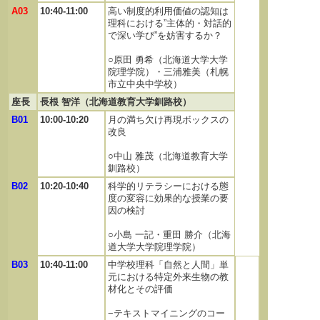
A03
10:40-11:00
高い制度的利用価値の認知は
理科における”主体的・対話的
で深い学び”を妨害するか？
○原田 勇希（北海道大学大学
院理学院）・三浦雅美（札幌
市立中央中学校）
座長
長根 智洋（北海道教育大学釧路校）
B01
10:00-10:20
月の満ち欠け再現ボックスの
改良
○中山 雅茂（北海道教育大学
釧路校）
B02
10:20-10:40
科学的リテラシーにおける態
度の変容に効果的な授業の要
因の検討
○小島 一記・重田 勝介（北海
道大学大学院理学院）
B03
10:40-11:00
中学校理科「自然と人間」単
元における特定外来生物の教
材化とその評価
−テキストマイニングのコー