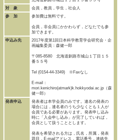
対 象
会員，教員，学生，社会人
参 加
参加費は無料です。
会員，非会員にかかわらず，どなたでも参
加できます。
申込み先
2017年度第1回日本科学教育学会研究会・企
画編集委員：森健一郎
〒085-8580 北海道釧路市城山１丁目１５
番５５号
Tel (0154-44-3349) ※Faxなし
E-mail：
mori.kenichiro(atmark)k.hokkyodai.ac.jp（森
健一郎）
発表申込
発表者は本学会員のみです。連名の発表の
場合には，連名者のうち少なくとも１人が
会員である必要があります。発表申し込み
時に「入会申し込み」が完了していれば，
会員として扱うこととします。
発表を希望される方は，氏名，所属，発表
題目，E-mailアドレス，電話番号，連絡先