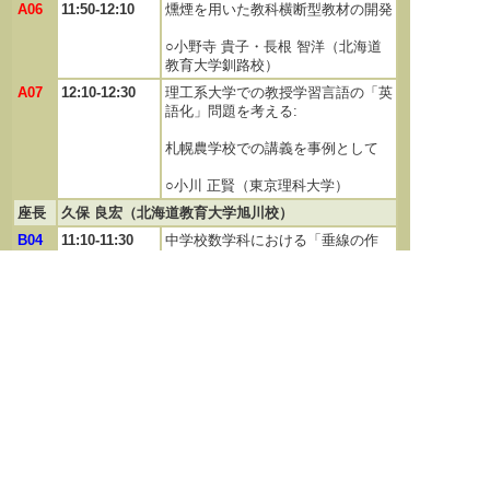
A06
11:50-12:10
燻煙を用いた教科横断型教材の開発
○小野寺 貴子・長根 智洋（北海道
教育大学釧路校）
A07
12:10-12:30
理工系大学での教授学習言語の「英
語化」問題を考える:
札幌農学校での講義を事例として
○小川 正賢（東京理科大学）
座長
久保 良宏（北海道教育大学旭川校）
B04
11:10-11:30
中学校数学科における「垂線の作
図」の学習にみる「批判的思考」の
様相
○谷口 千佳（佐呂間町立佐呂間中学
校）・久保 良宏（北海道教育大学
旭川校）
B05
11:30-11:50
中学校数学科における「統合による
発展」の具体例
―「平行線と角」に焦点をあてて―
○松田 遥（北海道教育大学大学