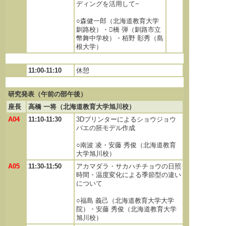
ディングを活用して−
○森健一郎（北海道教育大学
釧路校）・橋 弾（釧路市立
幣舞中学校）・栢野 彰秀（島
根大学）
11:00-11:10
休憩
研究発表（午前の部午後）
座長
高橋 一将（北海道教育大学旭川校）
A04
11:10-11:30
3Dプリンターによるショウジョウ
バエの胚モデル作成
○南波 凌・安藤 秀俊（北海道教育
大学旭川校）
A05
11:30-11:50
アカマダラ・サカハチチョウの日照
時間・温度変化による季節型の違い
について
○福島 義己（北海道教育大学大学
院）・安藤 秀俊（北海道教育大学
旭川校）