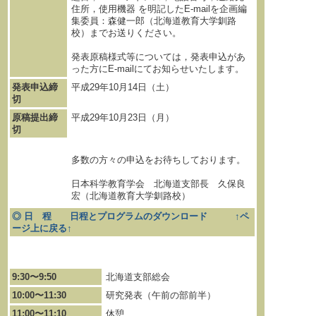
住所，使用機器 を明記したE-mailを企画編
集委員：森健一郎（北海道教育大学釧路
校）までお送りください。
発表原稿様式等については，発表申込があ
った方にE-mailにてお知らせいたします。
発表申込締
平成29年10月14日（土）
切
原稿提出締
平成29年10月23日（月）
切
多数の方々の申込をお待ちしております。
日本科学教育学会 北海道支部長 久保良
宏（北海道教育大学釧路校）
◎ 日 程
日程とプログラムのダウンロード
↑ペ
ージ上に戻る↑
9:30〜9:50
北海道支部総会
10:00〜11:30
研究発表（午前の部前半）
11:00〜11:10
休憩