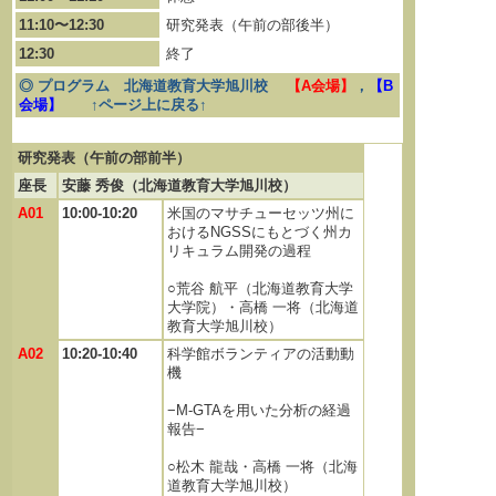
11:10〜12:30
研究発表（午前の部後半）
12:30
終了
◎ プログラム 北海道教育大学旭川校
【A会場】
，
【B
会場】
↑ページ上に戻る↑
研究発表（午前の部前半）
座長
安藤 秀俊（北海道教育大学旭川校）
A01
10:00-10:20
米国のマサチューセッツ州に
おけるNGSSにもとづく州カ
リキュラム開発の過程
○荒谷 航平（北海道教育大学
大学院）・高橋 一将（北海道
教育大学旭川校）
A02
10:20-10:40
科学館ボランティアの活動動
機
−M-GTAを用いた分析の経過
報告−
○松木 龍哉・高橋 一将（北海
道教育大学旭川校）