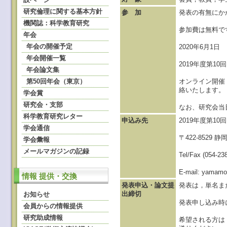
研究倫理に関する基本方針
参 加
発表の有無にか
機関誌：科学教育研究
参加費は無料で
年会
年会の開催予定
2020年6月1日
年会開催一覧
2019年度第
年会論文集
第50回年会（東京）
オンライン開催
絡いたします。
学会賞
研究会・支部
なお、研究会当
科学教育研究レター
申込み先
2019年度第1
学会通信
〒422-852
学会彙報
メールマガジンの記録
Tel/Fax (054-23
E-mail: yamam
情報 提供・交換
発表申込・論文提
発表は，単名ま
出締切
お知らせ
発表申し込み時
会員からの情報提供
研究助成情報
希望される方は