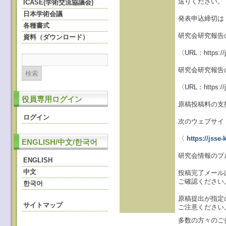
送りください。
ICASE(学術交流協議会)
日本学術会議
発表申込締切は，
各種書式
研究会研究報告
資料（ダウンロード）
〈URL：https://j
研究会研究報告
〈URL：https://j
役員専用ログイン
原稿投稿料の支
ログイン
次のウェブサイ
〈
https://jsse
ENGLISH/中文/한국어
研究会情報のプ
ENGLISH
中文
投稿完了メールは＜
ご確認ください。
한국어
原稿提出が指定
サイトマップ
ご注意ください
多数の方々のご