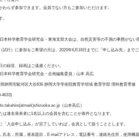
かわらず参加できます。会員でない方もご参加いただけます。
す。
10回日本科学教育学会研究会・東海支部大会は、自然災害等の不測の事態がな
（試行）に参加をご希望の方は、2020年6月18日までに「申し込み先」まで
日の録音、録画はご遠慮ください。
0回日本科学教育学会研究会・企画編集委員：山本 高広
9 静岡県静岡市駿河区大谷836 静岡大学学術院教育学領域 教育学部 理科教育専修
8-4633)
oto.takahiro(atmark)shizuoka.ac.jp（山本高広）
たは連名発表者に1名以上の会員を含むことが条件となります。
に「入会申し込み」が完了していれば，会員として扱うこととします。
，氏名，所属，発表題目，E-mailアドレス，電話番号，連絡先住所，使用機器