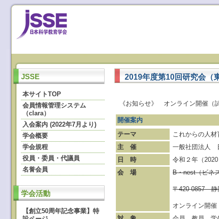
2019年度第10回研究会
JSSE
本サイトTOP
《お知らせ》 オンライン開催（
会員情報管理システム
（clara）
開催案内
入会案内 (2022年7月より)
テーマ
これからの人材
学会概要
学会規程
主 催
一般社団法人 
役員・委員・代議員
日 時
令和２年（2020
名誉会員
会 場
B・nest（
〒420-085
学会活動
オンライン開催
【創立50周年記念事業】特
対 象
会員，教員，学
設ページ