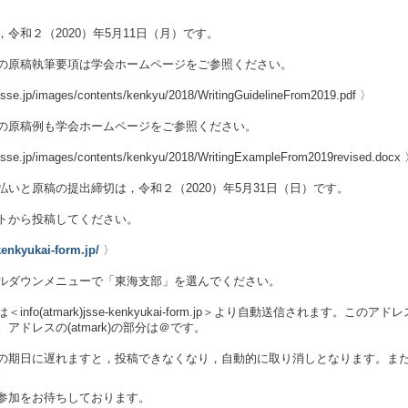
令和２（2020）年5月11日（月）です。
の原稿執筆要項は学会ホームページをご参照ください。
sse.jp/images/contents/kenkyu/2018/WritingGuidelineFrom2019.pdf 〉
の原稿例も学会ホームページをご参照ください。
sse.jp/images/contents/kenkyu/2018/WritingExampleFrom2019revised.docx
払いと原稿の提出締切は，令和２（2020）年5月31日（日）です。
トから投稿してください。
-kenkyukai-form.jp/
〉
ルダウンメニューで「東海支部」を選んでください。
info(atmark)jsse-kenkyukai-form.jp＞より自動送信され
アドレスの(atmark)の部分は＠です。
の期日に遅れますと，投稿できなくなり，自動的に取り消しとなります。ま
。
参加をお待ちしております。