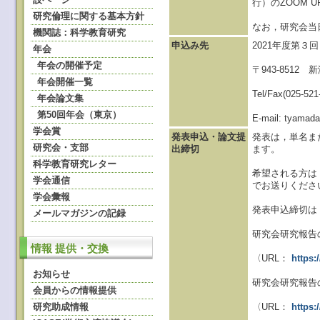
行）のZOOM 
研究倫理に関する基本方針
なお，研究会当
機関誌：科学教育研究
申込み先
2021年度第
年会
年会の開催予定
〒943-851
年会開催一覧
Tel/Fax(025-521
年会論文集
第50回年会（東京）
E-mail: tyama
学会賞
発表申込・論文提
発表は，単名ま
研究会・支部
出締切
ます。
科学教育研究レター
希望される方は，
学会通信
でお送りくださ
学会彙報
発表申込締切は，
メールマガジンの記録
研究会研究報告
情報 提供・交換
〈URL：
https:
お知らせ
研究会研究報告
会員からの情報提供
研究助成情報
〈URL：
https: