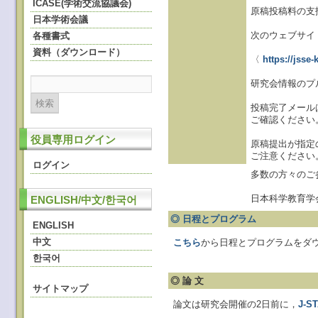
ICASE(学術交流協議会)
原稿投稿料の支
日本学術会議
次のウェブサイ
各種書式
資料（ダウンロード）
〈
https://jsse
研究会情報のプ
投稿完了メールは＜
ご確認ください。
役員専用ログイン
原稿提出が指定
ご注意ください
ログイン
多数の方々のご
日本科学教育学
ENGLISH/中文/한국어
◎ 日程とプログラム
ENGLISH
中文
こちら
から日程とプログラムをダ
한국어
◎ 論 文
サイトマップ
論文は研究会開催の2日前に，
J-S