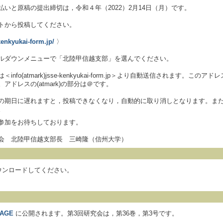
払いと原稿の提出締切は，令和４年（2022）2月14日（月）です。
トから投稿してください。
-kenkyukai-form.jp/
〉
ルダウンメニューで「北陸甲信越支部」を選んでください。
info(atmark)jsse-kenkyukai-form.jp＞より自動送信され
アドレスの(atmark)の部分は＠です。
の期日に遅れますと，投稿できなくなり，自動的に取り消しとなります。ま
。
参加をお待ちしております。
会 北陸甲信越支部長 三崎隆（信州大学）
ウンロードしてください。
TAGE
に公開されます。第3回研究会は，第36巻，第3号です。