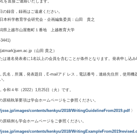
URLを直接ご連絡いたします。
日の録音，録画はご遠慮ください。
３回日本科学教育学会研究会・企画編集委員：山田 貴之
2 新潟県上越市山屋敷町１番地 上越教育大学
-3441)
da(atmark)juen.ac.jp（山田 貴之）
たは連名発表者に1名以上の会員を含むことが条件となります。発表申し込み
氏名，所属，発表題目，E-mailアド レス，電話番号，連絡先住所，使用機器
い。
令和４年（2022）1月25日（火）です。
の原稿執筆要項は学会ホームページをご参照ください。
//jsse.jp/images/contents/kenkyu/2018/WritingGuidelineFrom2019.pdf
〉
の原稿例も学会ホームページをご参照ください。
//jsse.jp/images/contents/kenkyu/2018/WritingExampleFrom2019revised.