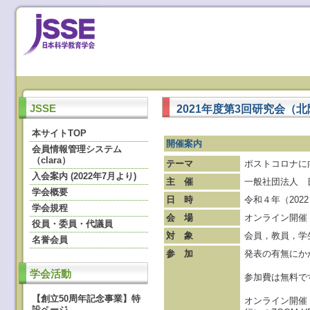
2021年度第3回研究会（
JSSE
本サイトTOP
開催案内
会員情報管理システム
（clara）
テーマ
ポストコロナに
入会案内 (2022年7月より)
主 催
一般社団法人 
学会概要
日 時
令和４年（2022
学会規程
会 場
オンライン開催
役員・委員・代議員
対 象
会員，教員，学
名誉会員
参 加
発表の有無にか
学会活動
参加費は無料で
【創立50周年記念事業】特
オンライン開催（
設ページ