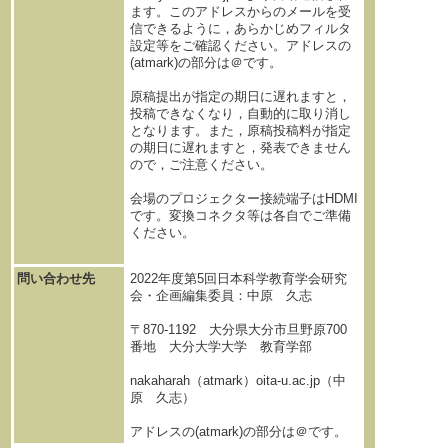
ます。このアドレスからのメールを受
信できるように，あらかじめフィルタ
設定等をご確認ください。アドレスの
(atmark)の部分は＠です。
原稿提出が指定の期日に遅れますと，
投稿できなくなり，自動的に取り消し
となります。また，原稿投稿料が指定
の期日に遅れますと，発表できません
ので，ご注意ください。
会場のプロジェクター接続端子はHDMI
です。変換コネクタ等は各自でご準備
ください。
問い合わせ先
2022年度第5回日本科学教育学会研究
会・企画編集委員：中原 久志
〒870-1192 大分県大分市旦野原700
番地 大分大学大学 教育学部
nakaharah（atmark）oita-u.ac.jp（中
原 久志）
アドレスの(atmark)の部分は＠です。