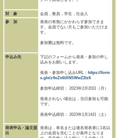
対 象
会員，教員，学生，社会人
参 加
発表の有無にかかわらず参加できま
す。会員でない方もご参加いただけま
す。
参加費は無料です。
申込み先
下記のフォームから発表・参加の申し
込みをお願いします。
発表・参加申し込みURL：
https://form
s.gle/z4oZn6tXNSWwZ2tz6
参加申込締切： 2023年2月20日（月）
発表されない場合は，当日参加も可能
です。
発表申込締切： 2023年1月14日（土）
発表申込・論文提
発表は，単名または連名発表者に1名以
出
上の会員を含むことが条件となりま