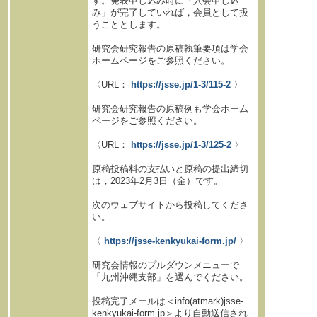
す。発表申し込み時に「入会申し込
み」が完了していれば，会員として扱
うこととします。
研究会研究報告の原稿執筆要項は学会
ホームページをご参照ください。
〈URL：
https://jsse.jp/1-3/115-2
〉
研究会研究報告の原稿例も学会ホーム
ページをご参照ください。
〈URL：
https://jsse.jp/1-3/125-2
〉
原稿投稿料の支払いと原稿の提出締切
は，2023年2月3日（金）です。
次のウェブサイトから投稿してくださ
い。
〈
https://jsse-kenkyukai-form.jp/
〉
研究会情報のプルダウンメニューで
「九州沖縄支部」を選んでください。
投稿完了メールは＜info(atmark)jsse-
kenkyukai-form.jp＞より自動送信され