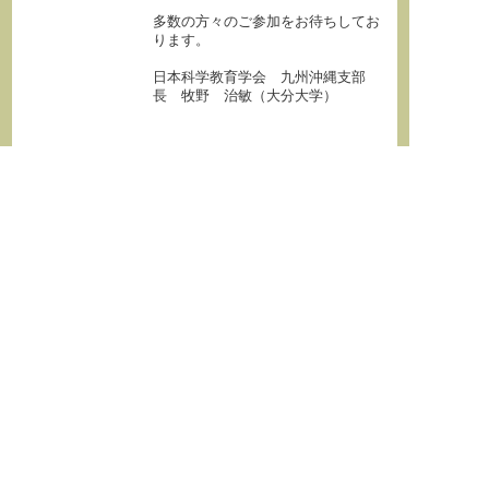
多数の方々のご参加をお待ちしてお
ります。
日本科学教育学会 九州沖縄支部
長 牧野 治敏（大分大学）
◎ 日程とプログラム
こちら
から日程とプログラムをダウンロード
してください。
プログラムに変更がございます。発表順が変
更されている場合がございますので，
最新版をご確認ください(2023/2/9更新）。
◎ 論 文
論文は研究会開催の2日前に，
J-STAGE
に公
開されます。第5回研究会は，第37巻，第5号
です。
←
前の記事
次の記事
→