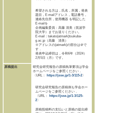
希望される方は，氏名，所属，発表
題目，E-mailアドレス，電話番号，
連絡先住所，使用機器 を明記した
E-mailを
企画編集委員：高藤 清美（筑波学
院大学）までお送りください。
E-mail：takato(atmark)tsukuba-
g.ac.jp（高藤 清美）
※アドレスの(atmark)の部分は＠で
す．
発表申込締切は，令和6年（2024）
2月5日（月）です。
原稿提出
研究会研究報告の原稿執筆要項は学会
ホームページをご参照ください．
〈URL：
https://jsse.jp/1-3/115-2
〉
研究会研究報告の原稿例も学会ホー
ムページをご参照ください．
〈URL：
https://jsse.jp/1-3/125-
2
〉
原稿投稿料の支払いと原稿の提出締