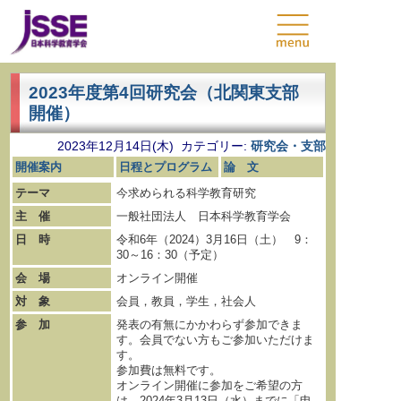
2023年度第4回研究会（北関東支部
開催）
2023年12月14日(木) カテゴリー:
研究会・支部
開催案内
日程とプログラム
論 文
テーマ
今求められる科学教育研究
主 催
一般社団法人 日本科学教育学会
日 時
令和6年（2024）3月16日（土） 9：
30～16：30（予定）
会 場
オンライン開催
対 象
会員，教員，学生，社会人
参 加
発表の有無にかかわらず参加できま
す。会員でない方もご参加いただけま
す。
参加費は無料です。
オンライン開催に参加をご希望の方
は，2024年3月13日（水）までに「申