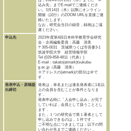
込み先」までE-mailでご連絡くださ
い。3月14日（木）以降にオンライン
開催（試行）のZOOM URLを直接ご連
絡いたします。
なお，研究会当日の録音，録画はご遠
慮ください。
申込先
2023年度第4回日本科学教育学会研究
会・企画編集委員：高藤 清美
〒305-0031 茨城県つくば市吾妻3-1
筑波学院大学 経営情報学部
Tel (029-858-4811（代表）)
E-mail：takato(atmark)tsukuba-
g.ac.jp（高藤 清美）
※アドレスの(atmark)の部分は＠で
す．
発表申込・原稿提
発表は，単名または連名発表者に1名以
出締切
上の会員を含むことが条件となりま
す．
発表申込時に「入会申し込み」が完了
していれば，会員として扱うこととし
ます．
また，１つの研究会で第１著者として
申し込みできるのは，１件です．
ご不明な点につきましては，以下の問
い合わせ先までご連絡ください．