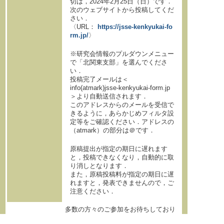
切は，2024年2月25日（日）です．
次のウェブサイトから投稿してくだ
さい．
〈URL：
https://jsse-kenkyukai-fo
rm.jp/
〉
※研究会情報のプルダウンメニュー
で「北関東支部」を選んでくださ
い．
投稿完了メールは＜
info(atmark)jsse-kenkyukai-form.jp
＞より自動送信されます．
このアドレスからのメールを受信で
きるように，あらかじめフィルタ設
定等をご確認ください．アドレスの
（atmark）の部分は＠です．
原稿提出が指定の期日に遅れます
と，投稿できなくなり，自動的に取
り消しとなります．
また，原稿投稿料が指定の期日に遅
れますと，発表できませんので，ご
注意ください．
多数の方々のご参加をお待ちしており
ます。