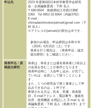
申込先
2023 年度第6回日本科学教育学会研究
会・企画編集委員：下村 岳人
〒690-8504 島根県松江市西川津町
1060 Tel 0852-32-6064（内線3782）
E-mail：
shimadaishimoken(atmark)gmail.com（下
村 岳人）
※アドレスの(atmark)の部分は＠です．
参加のみ場合，申込締切は令和６年
（2024）6月15日（土）です．
発表を行う場合は，［発表申込・論文
提出締切］をご確認ください．
発表申込・原
発表は，単名または連名発表者に1名以上
稿提出締切
の会員を含むことが条件となります．
発表申込時に「入会申し込み」が完了し
ていれば，会員として扱うこととしま
す．
また，１つの研究会で第１著者として申
込みできるのは，１件です．
希望される方は，氏名，所属，発表題
目，E-mailアドレス，電話番号，連絡先
住所，使用機器 を明記した E-mail を 企
画編集委員：下村 岳人（島根大学）まで