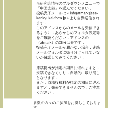
※研究会情報のプルダウンメニューで
「中国支部」を選んでください．
投稿完了メールは＜info(atmark)jsse-
kenkyukai-form.jp＞より自動送信され
ます．
このアドレスからのメールを受信でき
るように，あらかじめフィルタ設定等
をご確認ください．アドレスの
（atmark）の部分は＠です．
投稿完了メールが届かない場合，迷惑
メールフォルダに振り分けられていな
いか確認してみてください．
原稿提出が指定の期日に遅れますと，
投稿できなくなり，自動的に取り消し
となります．
また，原稿投稿料が指定の期日に遅れ
ますと，発表できませんので，ご注意
ください．
多数の方々のご参加をお待ちしておりま
す。
日本科学教育学会 中国支部長 佐々木 弘
記（中国学園大学）
◎ 日程とプログラム