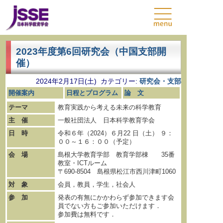
2023年度第6回研究会（中国支部開
催）
2024年2月17日(土) カテゴリー:
研究会・支部
開催案内
日程とプログラム
論 文
テーマ
教育実践から考える未来の科学教育
主 催
一般社団法人 日本科学教育学会
日 時
令和６年（2024）６月22 日（土） ９：
００～１６：００（予定）
会 場
島根大学教育学部 教育学部棟 35番
教室・ICTルーム
〒690-8504 島根県松江市西川津町1060
対 象
会員，教員，学生，社会人
参 加
発表の有無にかかわらず参加できます会
員でない方もご参加いただけます．
参加費は無料です．