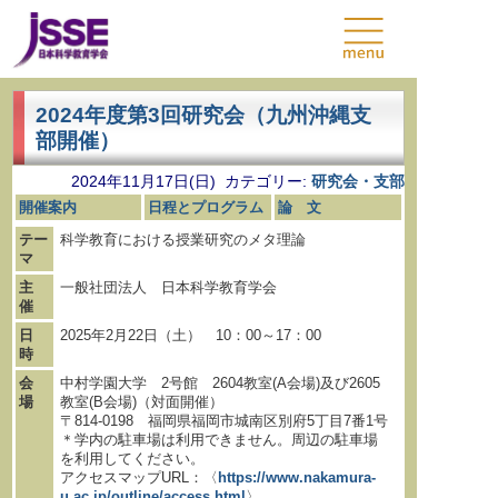
2024年度第3回研究会（九州沖縄支
部開催）
2024年11月17日(日) カテゴリー:
研究会・支部
開催案内
日程とプログラム
論 文
テー
科学教育における授業研究のメタ理論
マ
主
一般社団法人 日本科学教育学会
催
日
2025年2月22日（土） 10：00～17：00
時
会
中村学園大学 2号館 2604教室(A会場)及び2605
場
教室(B会場)（対面開催）
〒814-0198 福岡県福岡市城南区別府5丁目7番1号
＊学内の駐車場は利用できません。周辺の駐車場
を利用してください。
アクセスマップURL：〈
https://www.
nakamura-
u.ac.jp/
outline/
access.html
〉