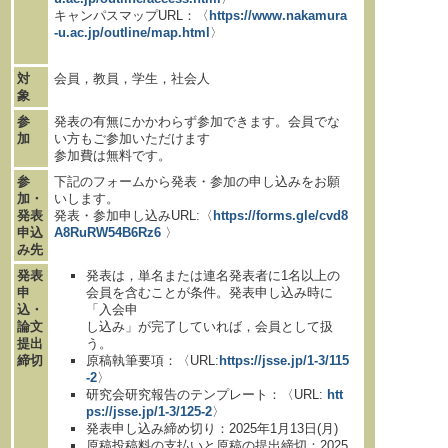
キャンパスマップURL：〈
https://www.
nakamura
-u.ac.jp/
outline/
map.html
〉
対
会員，教員，学生，社会人
象
参
発表の有無にかかわらず参加できます。会員でな
加
い方もご参加いただけます
参加費は無料です。
参
下記のフォームから発表・参加の申し込みをお願
加・
いします。
発表
発表・参加申し込みURL:〈
https://forms.gle/cvd8
申込
A8RuRW54B6Rz6
〉
み先
発表
発表は，単名または連名発表者に1名以上の
申
会員を含むことが条件。発表申し込み時に
込・
「入会申
論文
し込み」が完了していれば，会員として扱
提出
う。
締切
原稿執筆要項：〈URL:
https://jsse.jp/1-3/115
-2
〉
研究会研究報告のテンプレート：〈URL:
htt
ps://jsse.jp/1-3/125-2
〉
発表申し込み締め切り：2025年1月13日(月)
原稿投稿料の支払いと原稿の提出締切：2025