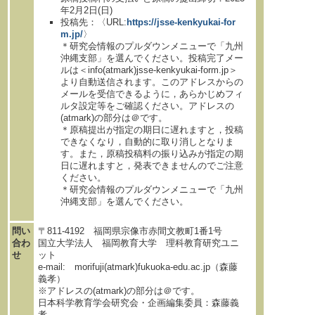
年2月2日(日)
投稿先：〈URL:
https://jsse-kenkyukai-for
m.jp/
〉
＊研究会情報のプルダウンメニューで「九州
沖縄支部」を選んでください。投稿完了メー
ルは＜info(atmark)jsse-kenkyukai-form.jp＞
より自動送信されます。このアドレスからの
メールを受信できるように，あらかじめフィ
ルタ設定等をご確認ください。アドレスの
(atmark)の部分は＠です。
＊原稿提出が指定の期日に遅れますと，投稿
できなくなり，自動的に取り消しとなりま
す。また，原稿投稿料の振り込みが指定の期
日に遅れますと，発表できませんのでご注意
ください。
＊研究会情報のプルダウンメニューで「九州
沖縄支部」を選んでください。
問い
〒811-4192 福岡県宗像市赤間文教町1番1号
合わ
国立大学法人 福岡教育大学 理科教育研究ユニ
せ
ット
e-mail: morifuji(atmark)fukuoka-edu.ac.jp（森藤
義孝）
※アドレスの(atmark)の部分は＠です。
日本科学教育学会研究会・企画編集委員：森藤義
孝