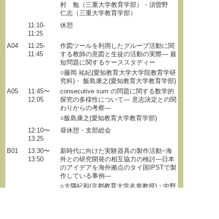
村 勉（三重大学教育学部）・須曽野
仁志（三重大学教育学部）
11:10-
休憩
11:25
A04
11:25-
作図ツールを利用したグループ活動に関
11:45
する教師の意図と生徒の活動の実際― 最
短問題に関するケーススタディー
○藤岡 祐紀(愛知教育大学大学院教育学研
究科)・ 飯島康之(愛知教育大学教育学部)
A05
11:45〜
consecutive sum の問題に関する数学的
12:05
探究の多様性について― 意志決定との関
わりからの考察―
○飯島康之(愛知教育大学教育学部)
12:10〜
昼休憩・支部総会
13:25
B01
13:30〜
新時代に向けた実験器具の製作活動−海
13:50
外との研究開発の相互協力の検討―日本
のアイデアを海外拠点のタイ国IPSTで製
作している事例―
○大隅紀和(京都教育大学名誉教授)・中野
佳昭(大阪府立千里高校)・前島孝司(横浜
市立日限山中学校)
B02
13:50〜
GeoGebraの特性を活かした教材開発