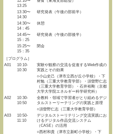
12:10〜
昼食（東海支部総会）
13:25
13:30〜
研究発表（午後の部前半）
14:30
14:30〜
休憩
14：45
14:45〜
研究発表（午後の部後半）
15：25
15:25〜
閉会
15：35
［プログラム］
A01
10:10-
実験や観察の交流を促進するWeb作成の
10:30
実践とその効果
○小山史己（津市立西が丘小学校）・下
村勉（三重大学教育学部）・須曽野仁志
（三重大学教育学部）・石井裕剛（京都
大学大学院エネルギー科学研究科）
A02
10:30-
全教科・領域で学習者がとり組めるデジ
10:50
タルストーリーテリングの実践と原理
○須曽野仁志（三重大学教育学部）
A03
10:50-
デジタルストーリテリング交流実践にお
11:10
けるデジタル作品交流システム
（CASE）の活用
○西村和貴（津市立新町小学校）・下