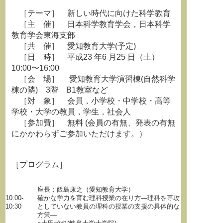
［テーマ］ 新しい時代に向けた科学教育
［主 催］ 日本科学教育学会，日本科学
教育学会東海支部
［共 催］ 愛知教育大学(予定)
［日 時］ 平成23 年6 月25 日（土）
10:00〜16:00
［会 場］ 愛知教育大学演習棟(自然科学
棟の隣) 3階 B1教室など
［対 象］ 会員，小学校・中学校・高等
学校・大学の教員，学生，社会人
［参加費］ 無料 (会員の有無、発表の有無
にかかわらずご参加いただけます。）
［プログラム］
座長：飯島康之（愛知教育大学）
10:00-
確かな学力を育む理科授業の在り方―理科を専攻
10:30
としていない教員の理科の授業の支援の具体的な
方策―