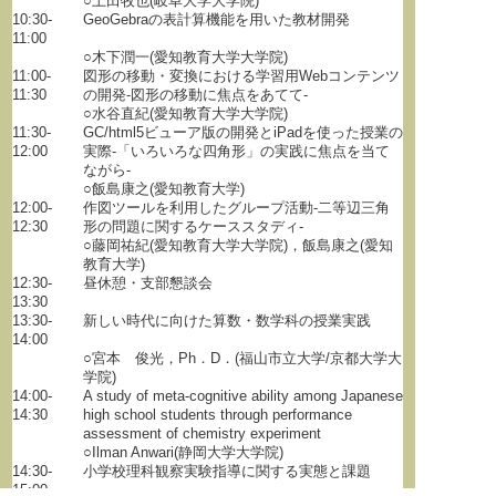
○土田牧也(岐阜大学大学院)
10:30-
GeoGebraの表計算機能を用いた教材開発
11:00
○木下潤一(愛知教育大学大学院)
11:00-
図形の移動・変換における学習用Webコンテンツ
11:30
の開発-図形の移動に焦点をあてて‐
○水谷直紀(愛知教育大学大学院)
11:30-
GC/html5ビューア版の開発とiPadを使った授業の
12:00
実際-「いろいろな四角形」の実践に焦点を当て
ながら-
○飯島康之(愛知教育大学)
12:00-
作図ツールを利用したグループ活動-二等辺三角
12:30
形の問題に関するケーススタディ‐
○藤岡祐紀(愛知教育大学大学院)，飯島康之(愛知
教育大学)
12:30-
昼休憩・支部懇談会
13:30
13:30-
新しい時代に向けた算数・数学科の授業実践
14:00
○宮本 俊光，Ph．D．(福山市立大学/京都大学大
学院)
14:00-
A study of meta-cognitive ability among Japanese
14:30
high school students through performance
assessment of chemistry experiment
○Ilman Anwari(静岡大学大学院)
14:30-
小学校理科観察実験指導に関する実態と課題
15:00