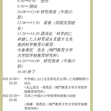
9:30〜9:50 受付
9:50〜 開会
10:00〜12:00 研究発表（午前の
部）
12:00〜13:20 昼食（四国支部総
会）
13:20〜14:20 講演会「科学的に
卓越した人材育成を支援する先
進的科学教育の展望」
今倉康宏 先生（鳴門教育大学
大学院学校教育研究科）
14:20〜16:00 研究発表（午後の
部）
16:00 終了
A01
10:00〜
中学校における生痕化石を用いた地層観察の
10:20
試み
○丸山直生・香西武（鳴門教育大学大学院学
校教育研究科）
A02
10:20〜
日本と中国の小学校理科授業の比較
10:40
○張娜・香西武（鳴門教育大学大学院学校教
育研究科）