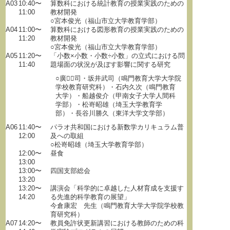
A03
10:40〜
算数科における統計教育の授業実践のための
11:00
教材開発
○宮本俊光（福山市立大学教育学部）
A04
11:00〜
算数科における図形教育の授業実践のための
11:20
教材開発
○宮本俊光（福山市立大学教育学部）
A05
11:20〜
「小数×小数・小数÷小数」の立式における問
11:40
題場面の状況が及ぼす影響に関する研究
○廣司・坂井武司（鳴門教育大学大学院
学校教育研究科）・石内久次（鳴門教育
大学）・船越俊介（甲南女子大学人間科
学部）・松嵜昭雄（埼玉大学教育学
部）・長谷川勝久（東洋大学文学部）
A06
11:40〜
パラオ共和国における新数学カリキュラム普
12:00
及への取組
○松嵜昭雄（埼玉大学教育学部）
12:00〜
昼食
13:00
13:00〜
四国支部総会
13:20
13:20〜
講演会「科学的に卓越した人材育成を支援す
14:20
る先進的科学教育の展望」
今倉康宏 先生（鳴門教育大学大学院学校教
育研究科）
A07
14:20〜
教員免許状更新講習における教師のための科