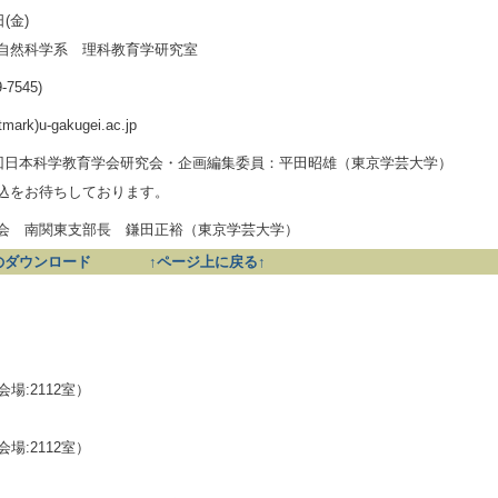
(金)
自然科学系 理科教育学研究室
9-7545)
tmark)u-gakugei.ac.jp
4回日本科学教育学会研究会・企画編集委員：平田昭雄（東京学芸大学）
込をお待ちしております。
会 南関東支部長 鎌田正裕（東京学芸大学）
ムのダウンロード
↑ページ上に戻る↑
場:2112室）
場:2112室）