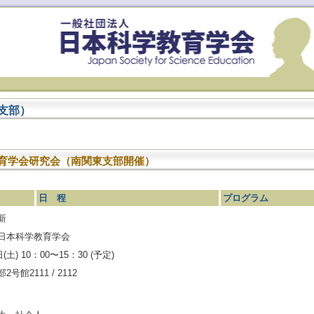
東支部）
教育学会研究会（南関東支部開催）
日 程
プログラム
新
日本科学教育学会
(土) 10：00〜15：30 (予定)
館2111 / 2112