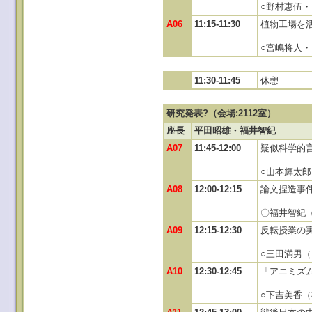
○野村恵伍
A06
11:15-11:30
植物工場を
○宮嶋将人
11:30-11:45
休憩
研究発表?（会場:2112室）
座長
平田昭雄・福井智紀
A07
11:45-12:00
疑似科学的
○山本輝太
A08
12:00-12:15
論文捏造事
〇福井智紀
A09
12:15-12:30
反転授業の
○三田満男
A10
12:30-12:45
「アニミズ
○下吉美香