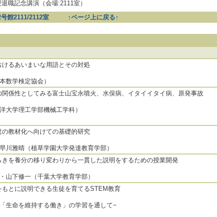
退職記念講演（会場:2111室）
2号館2111/2112室
↑ページ上に戻る↑
おけるあいまいな用語とその対処
日本数学検定協会）
の関係性としてみる富士山宝永噴火、水俣病、イタイイタイ病、原発事故
東洋大学理工学部機械工学科）
糞の教材化へ向けての基礎的研究
・早川雅晴（植草学園大学発達教育学部）
らきを養分の移り変わりから一貫した説明をするための授業開発
太・山下修一（千葉大学教育学部）
をもとに説明できる生徒を育てるSTEM教育
科「生命を維持する働き」の学習を通して−