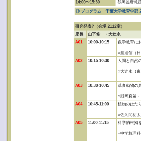
14:00〜15:30
鶴岡義彦教授
◎ プログラム 千葉大学教育学部 
研究発表?（会場:2112室）
座長
山下修一・大辻永
A01
10:00-10:15
数学教育に
○渡辺信（
A02
10:15-10:30
人間と自然
○大辻永（
A03
10:30-10:45
草食動物の
○殿岡直希
A04
10:45-11:00
植物のはた
○佐久間祐
A05
11:00-11:15
科学的根拠
−中学校理