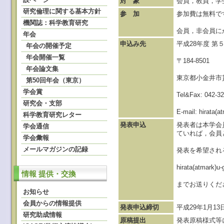
対 象
会員，教員，学
研究倫理に関する基本方針
参 加
参加費は無料で
機関誌：科学教育研究
会員，非会員に
年会
申込み先
平成28年度 
年会の開催予定
年会開催一覧
〒184-8501
年会論文集
東京都小金井市貫
第50回年会（東京）
学会賞
Tel&Fax: 042-3
研究会・支部
E-mail: hirata
科学教育研究レター
発表申込
発表者は本学会
学会通信
ていれば，会員
学会彙報
メールマガジンの記録
発表を希望される
hirata(atm
情報 提供・交換
までお送りくだ
お知らせ
会員からの情報提供
発表申込締切
平成29年1月13日
研究助成情報
原稿提出
発表原稿様式等