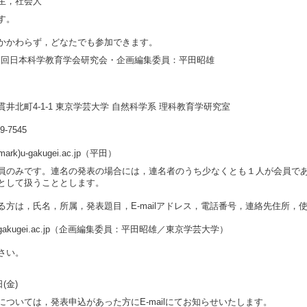
生，社会人
す。
かかわらず，どなたでも参加できます。
第５回日本科学教育学会研究会・企画編集委員：平田昭雄
井北町4-1-1 東京学芸大学 自然科学系 理科教育学研究室
29-7545
(atmark)u-gakugei.ac.jp（平田）
員のみです。連名の発表の場合には，連名者のうち少なくとも１人が会員で
として扱うこととします。
方は，氏名，所属，発表題目，E-mailアドレス，電話番号，連絡先住所，使用機
ark)u-gakugei.ac.jp（企画編集委員：平田昭雄／東京学芸大学）
さい。
(金)
については，発表申込があった方にE-mailにてお知らせいたします。