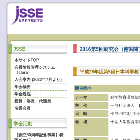
2016第5回研究会（南関
JSSE
本サイトTOP
会員情報管理システム
平成28年度第5回日本科学
（clara）
入会案内 (2022年7月より)
学会概要
開催案内
学会規程
テーマ
科学教育温故知
役員・委員・代議員
主 催
一般社団法人 
名誉会員
日 時
平成29年3月18日
会 場
千葉大学教育学部2号
学会活動
【創立50周年記念事業】特
設ページ