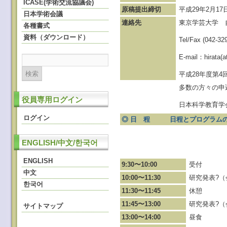
ICASE(学術交流協議会)
原稿提出締切
平成29年2月17日
日本学術会議
連絡先
東京学芸大学 
各種書式
資料（ダウンロード）
Tel/Fax (042-32
E-mail：hirata(a
平成28年度第
多数の方々の申
役員専用ログイン
日本科学教育学
ログイン
◎ 日 程
日程とプログラ
ENGLISH/中文/한국어
ENGLISH
9:30〜10:00
受付
中文
10:00〜11:30
研究発表?（会
한국어
11:30〜11:45
休憩
11:45〜13:00
研究発表?（会
サイトマップ
13:00〜14:00
昼食