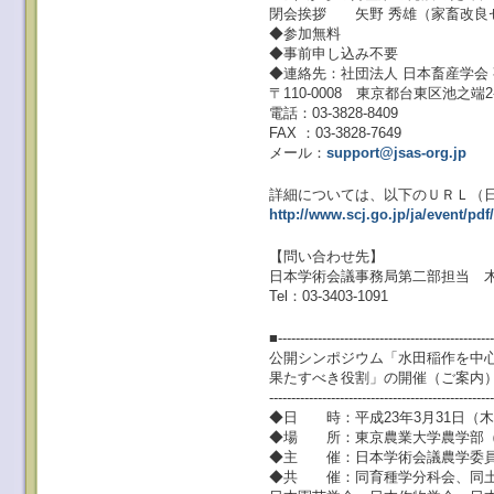
閉会挨拶 矢野 秀雄（家畜改良
◆参加無料
◆事前申し込み不要
◆連絡先：社団法人 日本畜産学会
〒110-0008 東京都台東区池之端2-
電話：03-3828-8409
FAX ：03-3828-7649
メール：
support@jsas-org.jp
詳細については、以下のＵＲＬ（
http://www.scj.go.jp/ja/event/pdf/
【問い合わせ先】
日本学術会議事務局第二部担当 
Tel：03-3403-1091
■-------------------------------------------------
公開シンポジウム「水田稲作を中
果たすべき役割」の開催（ご案内
--------------------------------------------------
◆日 時：平成23年3月31日（木）13
◆場 所：東京農業大学農学部（
◆主 催：日本学術会議農学委
◆共 催：同育種学分科会、同土