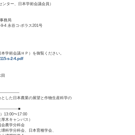
センター、日本学術会議会員）
 事務局
9-4 永谷コ-ポラス201号
日本学術会議ＨＰ）を御覧ください。
115-s-2-4.pdf
木田
----------------
心とした日本農業の展望と作物生産科学の
）
----------------■
:00〜17:00
厚木キャンパス）
員会農学分科会
壌科学分科会、日本育種学会、