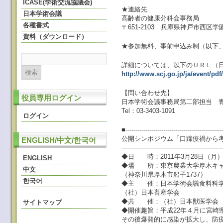
ICASE(学術交流協議会)
★連絡先
日本学術会議
高齢者の健康分科会事務局
各種書式
〒651‐2103 兵庫県神戸市西区
資料（ダウンロード）
★参加無料、事前申込み制（以下
詳細については、以下のＵＲＬ（
http://www.scj.go.jp/ja/event/pdf/
【問い合わせ先】
役員専用ログイン
日本学術会議事務局第二部担当 
Tel：03-3403-1091
ログイン
■-------------------------------------------------
公開シンポジウム「口蹄疫禍から
ENGLISH/中文/한국어
--------------------------------------------------
◆日 時：2011年3月28日（月）1
ENGLISH
◆場 所：東京農業大学厚木キャ
中文
（神奈川県厚木市船子1737）
한국어
◆主 催：日本学術会議食料科学
（社）日本畜産学会
◆共 催：（社）日本獣医学会
サイトマップ
◆開催趣旨：平成22年４月に宮崎
その後爆発的に感染が拡大し、防