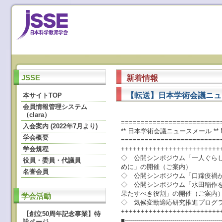
新着情報
JSSE
【転送】日本学術会議ニュースメ
本サイトTOP
会員情報管理システム
（clara）
=========================
入会案内 (2022年7月より)
** 日本学術会議ニュースメール ** 
学会概要
=========================
学会規程
+++++++++++++++++++++++++
◇ 公開シンポジウム「一人ぐら
役員・委員・代議員
めに」の開催（ご案内）
名誉会員
◇ 公開シンポジウム「口蹄疫禍
◇ 公開シンポジウム「水田稲作
果たすべき役割」の開催（ご案内
学会活動
◇ 気候変動適応研究推進プログラ
+++++++++++++++++++++++++
【創立50周年記念事業】特
■-------------------------------------------------
設ページ