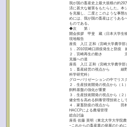
我が国の畜産史上最大規模の約29
済に甚大な被害をもたらした。本
を克服し、二度とこのような事態
めには、我が国の畜産はどうある
ものである。
◆次 第：
開会挨拶 甲斐 藏（日本大学生物
現地報告
座長 入江 正和（宮崎大学農学部
１．2010宮崎口蹄疫発生と防疫
２．宮崎再生の動き 児玉 
克服への道
座長 入江 正和（宮崎大学農学部
１．畜産経営の視点から 細野 
科学研究科）
グローバリゼーションの中でリス
２．生産技術開発の視点から（１）
飼料基盤の強化が重要
３．生産技術開発の視点から（２
健全性を高める飼養管理技術とし
４．家畜防疫の視点から 田村
HACCPによる農場管理
総合討論
座長 佐藤 英明（東北大学大学院
−これからの畜産業の発展のために