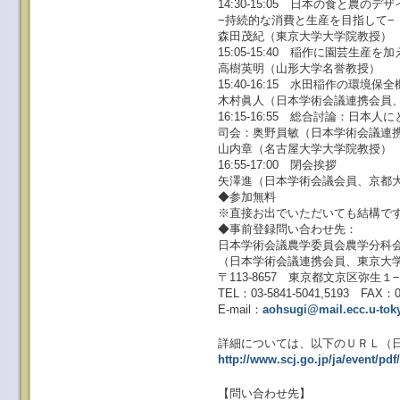
14:30-15:05 日本の食と農
−持続的な消費と生産を目指して−
森田茂紀（東京大学大学院教授）
15:05-15:40 稲作に園芸生
高樹英明（山形大学名誉教授）
15:40-16:15 水田稲作の環
木村眞人（日本学術会議連携会員
16:15-16:55 総合討論：日
司会：奥野員敏（日本学術会議連
山内章（名古屋大学大学院教授）
16:55-17:00 閉会挨拶
矢澤進（日本学術会議会員、京都
◆参加無料
※直接お出でいただいても結構で
◆事前登録問い合わせ先：
日本学術会議農学委員会農学分科
（日本学術会議連携会員、東京大
〒113-8657 東京都文京区弥生１
TEL：03-5841-5041,5193 FAX：03
E-mail：
aohsugi@mail.ecc.u-toky
詳細については、以下のＵＲＬ（
http://www.scj.go.jp/ja/event/pdf/
【問い合わせ先】