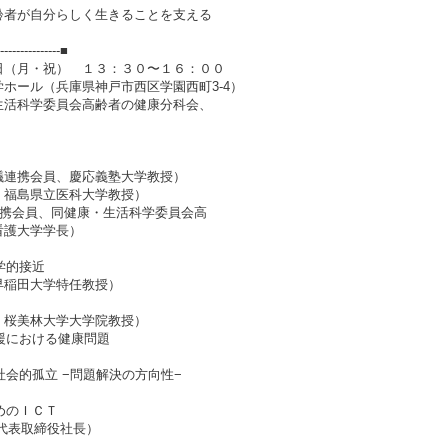
齢者が自分らしく生きることを支える
----------------■
（月・祝） １３：３０〜１６：００
ホール（兵庫県神戸市西区学園西町3-4）
活科学委員会高齢者の健康分科会、
議連携会員、慶応義塾大学教授）
、福島県立医科大学教授）
連携会員、同健康・生活科学委員会高
看護大学学長）
学的接近
早稲田大学特任教授）
、桜美林大学大学院教授）
支援における健康問題
社会的孤立 −問題解決の方向性−
めのＩＣＴ
代表取締役社長）