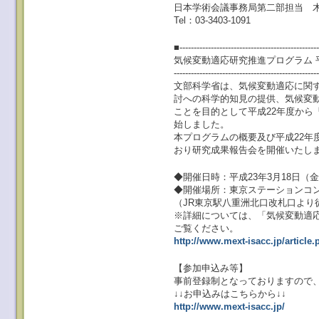
日本学術会議事務局第二部担当 
Tel：03-3403-1091
■-------------------------------------------------
気候変動適応研究推進プログラム 
--------------------------------------------------
文部科学省は、気候変動適応に関
討への科学的知見の提供、気候変
ことを目的として平成22年度から
始しました。
本プログラムの概要及び平成22年
おり研究成果報告会を開催いたし
◆開催日時：平成23年3月18日（金） 1
◆開催場所：東京ステーションコンフ
（JR東京駅八重洲北口改札口より
※詳細については、「気候変動適
ご覧ください。
http://www.mext-isacc.jp/article
【参加申込み等】
事前登録制となっておりますので
↓↓お申込みはこちらから↓↓
http://www.mext-isacc.jp/