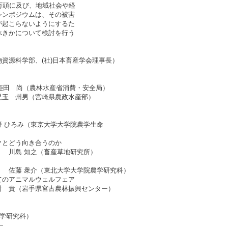
万頭に及び、地域社会や経
シンポジウムは、その被害
が起こらないようにするた
べきかについて検討を行う
資源科学部、(社)日本畜産学会理事長）
）
 姫田 尚（農林水産省消費・安全局）
州男（宮崎県農政水産部）
）
ひろみ（東京大学大学院農学生命
クとどう向き合うのか
 川島 知之（畜産草地研究所）
） 佐藤 衆介（東北大学大学院農学研究科）
てのアニマルウェルフェア
 貴（岩手県宮古農林振興センター）
農学研究科）
−