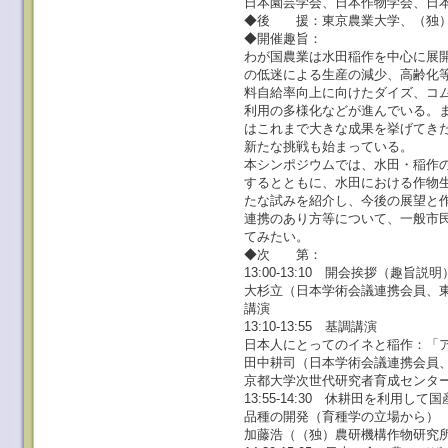
日本園芸学会、日本作物学会、日
◆後 援：東京農業大学、（独
◆開催趣旨：
わが国農業は水田稲作を中心に展
の低迷による生産の減少、高齢化
料自給率向上に向けたダイズ、コ
利用の多様化などが進んでいる。
はこれまで大きな成果を挙げてき
新たな挑戦も始まっている。
本シンポジウムでは、水田・稲作
するとともに、水田における作物
たな試みを紹介し、今後の展望と
連携のあり方等について、一般市
てみたい。
◆次 第：
13:00-13:10 開会挨拶（趣旨説明
大杉立（日本学術会議連携会員、
講演
13:10-13:55 基調講演
日本人にとってのイネと稲作：「
田中耕司（日本学術会議連携会員
京都大学次世代研究者育成センタ
13:55-14:30 休耕田を利用
品種の開発（育種学の立場から）
加藤浩（（独）農研機構作物研究