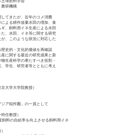
本土壌肥料学会
）農研機構
開してきたが、近年のコメ消費
等による耕作放棄水田の増加、食
ムギ、飼料用イネ生産による水田
また、水田、イネ等に関する研究
たが、このような状況に対応した
の歴史的・文化的価値を再確認
生産に関する最近の研究成果と新
作物生産科学の果たすべき役割・
民、学生、研究者等とともに考え
）
東京大学大学院教授）
アジア稲作圏」の一員として
、
ー特任教授）
して国産飼料の自給率を向上させる飼料用イネ
所）