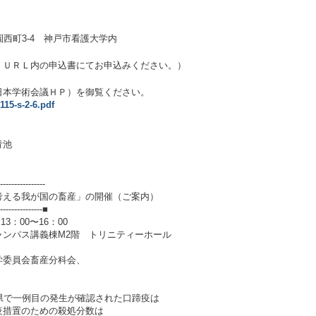
学園西町3-4 神戸市看護大学内
、ＵＲＬ内の申込書にてお申込みください。）
日本学術会議ＨＰ）を御覧ください。
115-s-2-6.pdf
青池
----------------
考える我が国の畜産」の開催（ご案内）
----------------■
3：00〜16：00
ンパス講義棟M2階 トリニティーホール
委員会畜産分科会、
県で一例目の発生が確認された口蹄疫は
疫措置のための殺処分数は