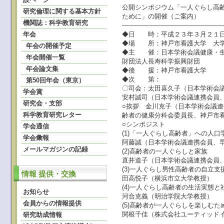
公開シンポジウム「一人ぐらし高
研究倫理に関する基本方針
ために」の開催（ご案内）
機関誌：科学教育研究
--------------------------------------------------
年会
◆日 時：平成２３年３月２１日
◆場 所：神戸市看護大学 大学
年会の開催予定
◆主 催：日本学術会議健康・生
年会開催一覧
財団法人長寿科学振興財団
年会論文集
◆後 援：神戸市看護大学
◆次 第：
第50回年会（東京）
〇司会：太田喜久子（日本学術会
学会賞
安村誠司（日本学術会議連携会員
研究会・支部
○挨拶 金川克子（日本学術会議
科学教育研究レター
齢者の健康分科会委員長、神戸市
○シンポジスト
学会通信
(1)「一人ぐらし高齢者」への人口
学会彙報
阿藤誠（日本学術会議連携会員、
メールマガジンの記録
(2)高齢者の一人ぐらしと家族
直井道子（日本学術会議連携会員
(3)一人ぐらし男性高齢者の自立
情報 提供・交換
田高悦子（横浜市立大学教授）
(4)一人ぐらし高齢者の生活実態と
お知らせ
河合克義（明治学院大学教授）
会員からの情報提供
(5)高齢者が一人ぐらしを楽しむた
関根千佳（株式会社ユーティッド 
研究助成情報