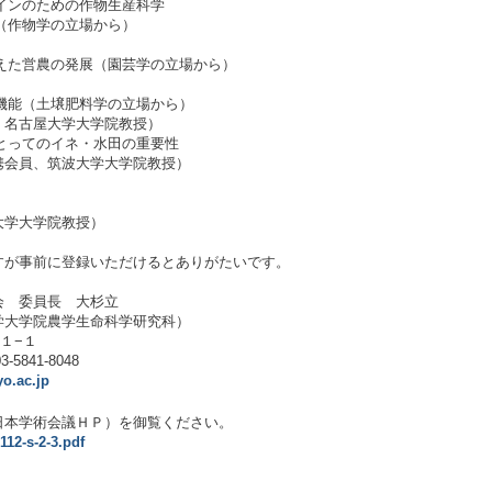
のデザインのための作物生産科学
（作物学の立場から）
産を加えた営農の発展（園芸学の立場から）
境保全機能（土壌肥料学の立場から）
、名古屋大学大学院教授）
本人にとってのイネ・水田の重要性
携会員、筑波大学大学院教授）
大学大学院教授）
すが事前に登録いただけるとありがたいです。
会 委員長 大杉立
学大学院農学生命科学研究科）
−１−１
-5841-8048
o.ac.jp
日本学術会議ＨＰ）を御覧ください。
112-s-2-3.pdf