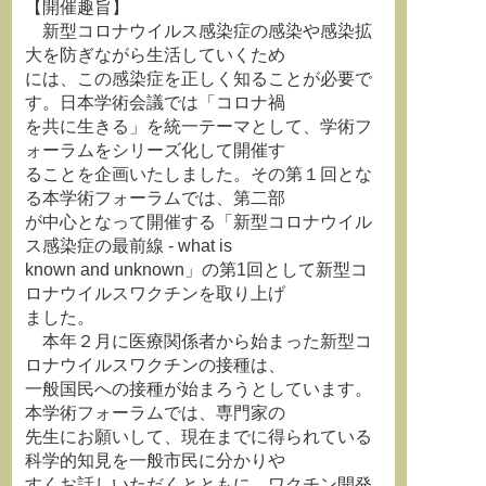
【開催趣旨】
新型コロナウイルス感染症の感染や感染拡
大を防ぎながら生活していくため
には、この感染症を正しく知ることが必要で
す。日本学術会議では「コロナ禍
を共に生きる」を統一テーマとして、学術フ
ォーラムをシリーズ化して開催す
ることを企画いたしました。その第１回とな
る本学術フォーラムでは、第二部
が中心となって開催する「新型コロナウイル
ス感染症の最前線 - what is
known and unknown」の第1回として新型コ
ロナウイルスワクチンを取り上げ
ました。
本年２月に医療関係者から始まった新型コ
ロナウイルスワクチンの接種は、
一般国民への接種が始まろうとしています。
本学術フォーラムでは、専門家の
先生にお願いして、現在までに得られている
科学的知見を一般市民に分かりや
すくお話しいただくとともに、ワクチン開発