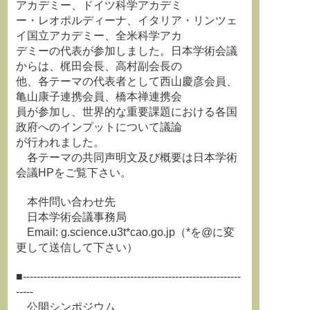
アカデミー、ドイツ科学アカデミ
ー・レオポルディーナ、イタリア・リンツェ
イ国立アカデミー、全米科学アカ
デミーの代表が参加しました。日本学術会議
からは、梶田会長、高村副会長の
他、各テーマの代表者として西山慶彦会員、
亀山康子連携会員、橋本禅連携会
員が参加し、世界的な重要課題における各国
政府へのインプットについて議論
が行われました。
各テーマの共同声明文及び概要は日本学術
会議HPをご覧下さい。
本件問い合わせ先
日本学術会議事務局
Email: g.science.u3t*cao.go.jp（*を@に変
更して送信して下さい）
■---------------------------------------------------------------
-----
公開シンポジウム