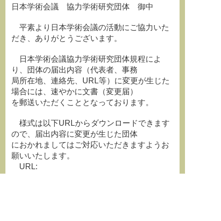
日本学術会議 協力学術研究団体 御中
平素より日本学術会議の活動にご協力いた
だき、ありがとうございます。
日本学術会議協力学術研究団体規程によ
り、団体の届出内容（代表者、事務
局所在地、連絡先、URL等）に変更が生じた
場合には、速やかに文書（変更届）
を郵送いただくこととなっております。
様式は以下URLからダウンロードできます
ので、届出内容に変更が生じた団体
におかれましてはご対応いただきますようお
願いいたします。
URL:
http://www.scj.go.jp/ja/group/dantai/index.html
現在の届出内容を確認されたい場合は、以
下の問い合わせメールアドレスまで
ご連絡ください。PDFにてお送りします。