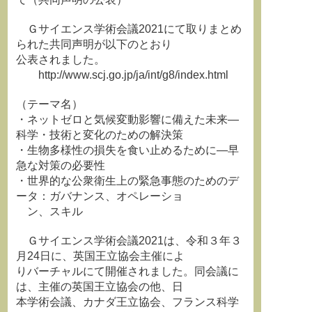
Ｇサイエンス学術会議2021にて取りまとめ
られた共同声明が以下のとおり
公表されました。
http://www.scj.go.jp/ja/int/g8/index.html
（テーマ名）
・ネットゼロと気候変動影響に備えた未来―
科学・技術と変化のための解決策
・生物多様性の損失を食い止めるために―早
急な対策の必要性
・世界的な公衆衛生上の緊急事態のためのデ
ータ：ガバナンス、オペレーショ
ン、スキル
Ｇサイエンス学術会議2021は、令和３年３
月24日に、英国王立協会主催によ
りバーチャルにて開催されました。同会議に
は、主催の英国王立協会の他、日
本学術会議、カナダ王立協会、フランス科学