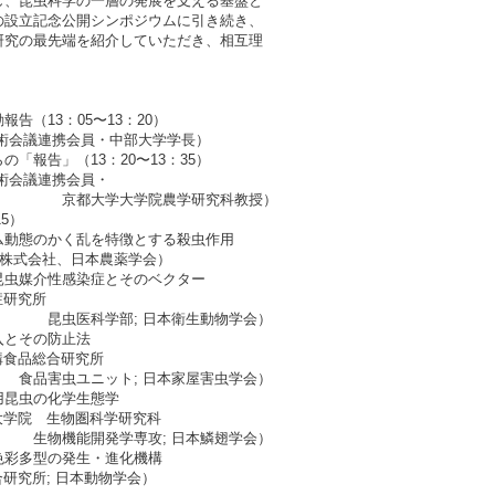
昆虫科学の一層の発展を支える基盤と
立記念公開シンポジウムに引き続き、
の最先端を紹介していただき、相互理
13：05〜13：20）
連携会員・中部大学学長）
告」（13：20〜13：35）
議連携会員・
院農学研究科教授）
5）
のかく乱を特徴とする殺虫作用
会社、日本農薬学会）
介性感染症とそのベクター
研究所
 日本衛生動物学会）
その防止法
食品総合研究所
; 日本家屋害虫学会）
虫の化学生態学
院 生物圏科学研究科
攻; 日本鱗翅学会）
型の発生・進化機構
所; 日本動物学会）