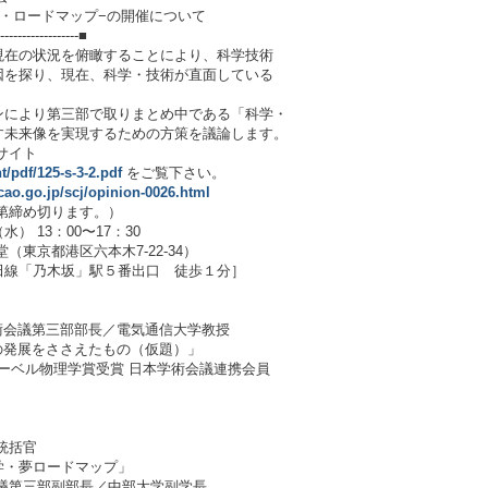
・ロードマップ−の開催について
-------------------■
在の状況を俯瞰することにより、科学技術
因を探り、現在、科学・技術が直面している
ンにより第三部で取りまとめ中である「科学・
す未来像を実現するための方策を議論します。
サイト
t/pdf/125-s-3-2.pdf
をご覧下さい。
.cao.go.jp/scj/opinion-0026.html
第締め切ります。）
） 13：00〜17：30
（東京都港区六本木7-22-34）
線「乃木坂」駅５番出口 徒歩１分］
術会議第三部部長／電気通信大学教授
の発展をささえたもの（仮題）」
ル物理学賞受賞 日本学術会議連携会員
統括官
・夢ロードマップ」
三部副部長／中部大学副学長