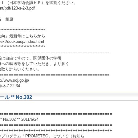
（日本学術会議ＨＰ）を御覧ください。
pdf/123-s-2-3.pdf
 相原
******************************
最新号はこちらから
ext/doukousp/index.html
******************************
=============================================
載は自由ですので、関係団体の学術
への転送等をしていただき、より多く
取り計らいください。
=============================================
.scj.go.jp/
7-22-34
** No.302
==============================================
302 ** 2011/6/24
==============================================
++++++++++++++++++++++++++++++++++++++++++++++
プログラム「PROMETEO」について（お知ら