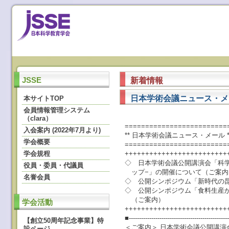
新着情報
JSSE
日本学術会議ニュース・メール 
本サイトTOP
会員情報管理システム
（clara）
=========================
入会案内 (2022年7月より)
** 日本学術会議ニュース・メール ** No.
学会概要
=========================
学会規程
+++++++++++++++++++++++++
◇ 日本学術会議公開講演会「科
役員・委員・代議員
ップ−」の開催について（ご案内
名誉会員
◇ 公開シンポジウム「新時代の
◇ 公開シンポジウム「食料生産
（ご案内）
学会活動
+++++++++++++++++++++++++
■-------------------------------------------------
【創立50周年記念事業】特
＜ご案内＞ 日本学術会議公開講演
設ページ