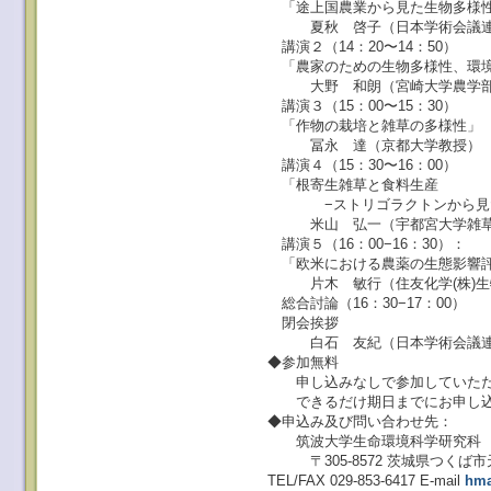
「途上国農業から見た生物多様
夏秋 啓子（日本学術会議連携
講演２（14：20〜14：50）
「農家のための生物多様性、環境
大野 和朗（宮崎大学農学部食
講演３（15：00〜15：30）
「作物の栽培と雑草の多様性」
冨永 達（京都大学教授）
講演４（15：30〜16：00）
「根寄生雑草と食料生産
−ストリゴラクトンから見た生
米山 弘一（宇都宮大学雑草
講演５（16：00−16：30）：
「欧米における農薬の生態影響
片木 敏行（住友化学(株)生
総合討論（16：30−17：00）
閉会挨拶
白石 友紀（日本学術会議連携
◆参加無料
申し込みなしで参加していただ
できるだけ期日までにお申し込
◆申込み及び問い合わせ先：
筑波大学生命環境科学研究科 
〒305-8572 茨城県つくば市天
TEL/FAX 029-853-6417 E-mail
hma