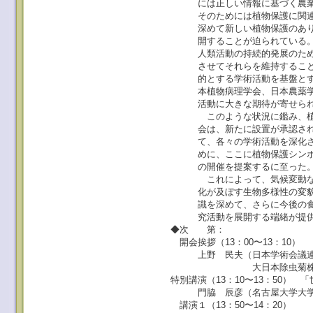
には正しい情報に基づく農業生
そのためには植物保護に関連す
深めて新しい植物保護のあり方
開することが迫られている
人類活動の持続的発展のために
させてそれらを維持することが
的とする学術活動を基盤とする
本植物病理学会、日本農薬学会
活動に大きな期待が寄せられ
このような状況に鑑み、植物
会は、新たに設置が承認された
て、各々の学術活動を深化させ
めに、ここに植物保護シンポジ
の開催を提案するに至った
これによって、気候変動なら
化が及ぼす生物多様性の変貌を
識を深めて、さらに今後の食料
究活動を展開する端緒が提供
◆次 第：
開会挨拶（13：00〜13：10）
上野 民夫（日本学術会議連
大日本除虫菊株式会社中
特別講演（13：10〜13：50）
門脇 辰彦（名古屋大学大学
講演１（13：50〜14：20）