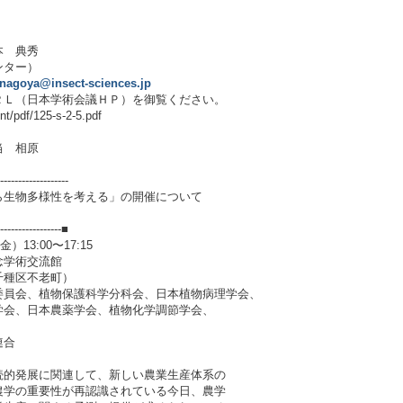
 典秀
ンター）
nagoya@insect-sciences.jp
（日本学術会議ＨＰ）を御覧ください。
pdf/125-s-2-5.pdf
 相原
-------------------
生物多様性を考える」の開催について
------------------■
3:00〜17:15
学術交流館
区不老町）
員会、植物保護科学分科会、日本植物病理学会、
本農薬学会、植物化学調節学会、
連合
発展に関連して、新しい農業生産体系の
の重要性が再認識されている今日、農学