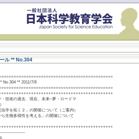
** No.304
==============================================
304 ** 2011/7/8
==============================================
++++++++++++++++++++++++++++++++++++++++++++++
学・技術の過去、現在、未来−夢・ロードマ
）
昆虫学を拓く２」の開催について（ご案内）
から生物多様性を考える」の開催について
++++++++++++++++++++++++++++++++++++++++++++++
--------------------
会