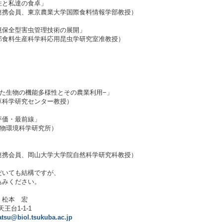
性と私達の食卓」
会員、東京農業大学国際食料情報学部教授）
保全型害虫管理技術の展開」
料生産科学科応用昆虫学研究室准教授）
物の機能多様性とその農業利用−」
科学研究センター教授）
評価・最前線」
物環境科学研究所）
会員、岡山大学大学院自然科学研究科教授）
いても結構ですが、
みください。
松本 宏
王台1-1-1
tsu@biol.tsukuba.ac.jp