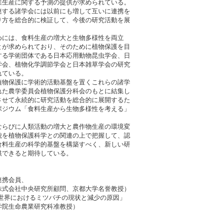
産に関する予測の提供が求められている。
る諸学会には以前にも増して互いに連携を
を総合的に検証して、今後の研究活動を展
。
は、食料生産の増大と生物多様性を両立
求められており、そのために植物保護を目
学術団体である日本応用動物昆虫学会、日
、植物化学調節学会と日本雑草学会の研究
ている。
保護に学術的活動基盤を置くこれらの諸学
農学委員会植物保護分科会のもとに結集し
て永続的に研究活動を総合的に展開するた
ウム「食料生産から生物多様性を考える」
。
びに人類活動の増大と農作物生産の環境変
植物保護科学との関連の上で把握して、認
生産の科学的基盤を構築すべく、新しい研
できると期待している。
携会員、
央研究所顧問、京都大学名誉教授）
 「世界におけるミツバチの現状と減少の原因」
院生命農業研究科准教授）