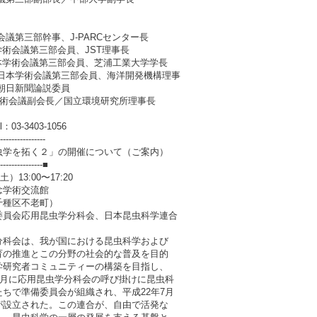
議第三部幹事、J-PARCセンター長
第三部会員、JST理事長
第三部会員、芝浦工業大学学長
第三部会員、海洋開発機構理事
聞論説委員
学術会議副会長／国立環境研究所理事長
3-3403-1056
----------------
学を拓く２」の開催について（ご案内）
----------------■
3:00〜17:20
学術交流館
区不老町）
員会応用昆虫学分科会、日本昆虫科学連合
は、我が国における昆虫科学および
推進とこの分野の社会的な普及を目的
究者コミュニティーの構築を目指し、
に応用昆虫学分科会の呼び掛けに昆虫科
準備委員会が組織され、平成22年7月
立された。この連合が、自由で活発な