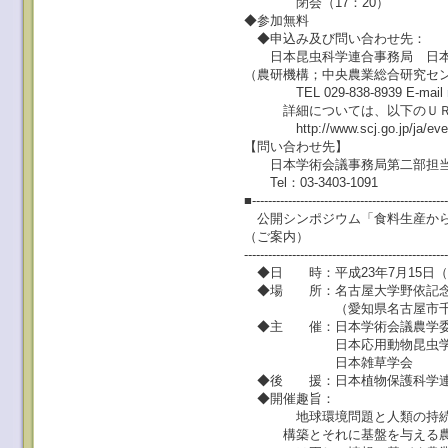
閉会（17：20）
◆参加無料
◆申込み及び問い合わせ先：
日本昆虫科学連合事務局 日本
（農研機構；中央農業総合研究セ
TEL 029-838-8939 E-mail
詳細については、以下のＵＲＬ
http://www.scj.go.jp/ja/event/
【問い合わせ先】
日本学術会議事務局第二部担当
Tel：03-3403-1091
■-------------------------------------------------
公開シンポジウム「食料生産から
（ご案内）
--------------------------------------------------
◆日 時：平成23年7月15日（金）1
◆場 所：名古屋大学野依記念
（愛知県名古屋市千種
◆主 催：日本学術会議農学委
日本応用動物昆虫学会、日
日本雑草学会
◆後 援：日本植物保護科学
◆開催趣旨：
地球環境問題と人類の持続的
構築とそれに基盤を与える農学