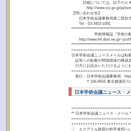
詳細については、以下のＵＲＬ
http://www.scj.go.jp/ja/event/
【問い合わせ先】
日本学術会議事務局第二部担当
Tel：03-3403-1091
****************************************
学術情報誌『学術の動向』
http://www.h4.dion.ne.jp/~jssf/t
****************************************
=========================
日本学術会議ニュースメールは転
誌等への転載や関係団体の構成員
の方にお読みいただけるようにお
=========================
発行：日本学術会議事務局 http://www
〒106-8555 東京都港区六本木
日本学術会議ニュース・メール 
=========================
** 日本学術会議ニュース・メール ** No.
=========================
+++++++++++++++++++++++++
◇ エクアドル政府の科学者招へい