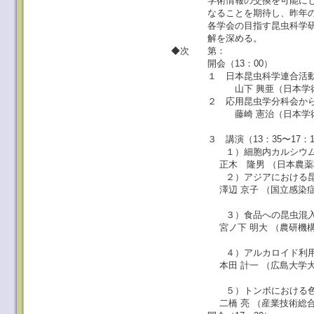
学術情報の交換を可能にし、
なることを期待し、昨年の設
各学会の目指す昆虫科学研究
解を深める。
◆次 第：
開会（13：00）
１ 日本昆虫科学連合活動報告（
山下 興亜（日本学術会議
２ 応用昆虫学分科会からの「報
藤崎 憲治（日本学術会
京都大学大学
３ 講演（13：35〜17：1
１）細胞内カルシウム動態
正木 隆男 （日本農薬株式
２）アジアにおける昆虫媒
澤辺 京子 （国立感染症
昆虫医科学部;
３）食品への昆虫混入と
宮ノ下 明大 （農研機構
食品害虫ユニット
４）アルカロイド利用昆
本田 計一 （広島大学大学
生物機能開発学専
５）トンボにおける色彩多
二橋 亮 （産業技術総合研究