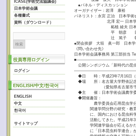
ICASE(学術交流協議会)
●パネル・ディスカッション
日本学術会議
オーガナイザー：岩澤 康裕
各種書式
パネリスト：永宮 正治 日本学術会
北澤 宏一 日本学術会議
資料（ダウンロード）
柘植 綾夫 日本学術会議
平 朝彦 日本学術会議
辻 篤子 朝日新
●閉会挨拶 大垣 眞一郎 日本
《問い合わせ先》
日本学術会議事務局 第三部担当 Tel：0
役員専用ログイン
■-------------------------------------------------
公開シンポジウム「新時代の昆虫
ログイン
--------------------------------------------------
◆日 時：平成23年7月16日（土）1
◆場 所：名古屋大学野依記念
ENGLISH/中文/한국어
（愛知県名古屋市千種
◆主 催：日本学術会議農学委
ENGLISH
◆開催趣旨：
中文
農学委員会応用昆虫学分科会
関連学問分野の研究・教育の
한국어
に、国内における昆虫科学研
活動してきた。平成21年3月
サイトマップ
学関連学協会が応えるかたちで
に「日本昆虫科学連合」が設