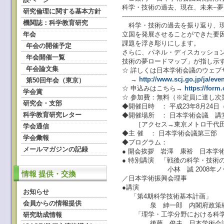
科学・技術の過去、現在、未来−夢
研究倫理に関する基本方針
--------------------------------------------------
機関誌：科学教育研究
科学・技術の過去を振り返り、現
年会
立国を発展させることができた要
課題を浮き彫りにします。
年会の開催予定
さらに、パネル・ディスカッショ
年会開催一覧
技術の夢ロードマップ」が指し示
年会論文集
☆ 詳しくは日本学術会議のウェブ
→
http://www.scj.go.jp/ja/even
第50回年会（東京）
☆ 申込みはこちら→
https://form
学会賞
☆ 参加費：無料（※定員に達し次
研究会・支部
◆開催日時 ： 平成23年8月24日（水
科学教育研究レター
◆開催場所 ： 日本学術会議 講堂
［アクセス→東京メトロ千代田
学会通信
◆主 催 ： 日本学術会議第三部
学会彙報
◆プログラム：
メールマガジンの記録
● 開会挨拶 岩澤 康裕 日本学
● 特別講演 「戦後の科学・技術
小林 誠 2008年ノーベ
情報 提供・交換
／日本学術振興会理事
●講演
お知らせ
「第4期科学技術基本計画」
会員からの情報提供
泉 紳一郎 内閣府政策
「理学・工学分野における科学
研究助成情報
後藤 俊夫 日本学術会議第